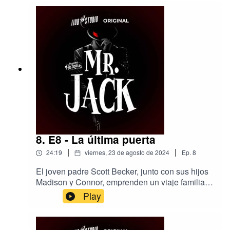
8. E8 - La última puerta
|
|
24:19
viernes, 23 de agosto de 2024
Ep.
8
El joven padre Scott Becker, junto con sus hijos
Madison y Connor, emprenden un viaje familiar a
la vieja casa del abuelo después haber sufrido la
Play
triste pérdida de la madre de los chicos. Lo que
suponía ser un viaje placentero, se convierte una
travesía llena de misterio cuando la pequeña