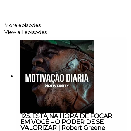
Lewis Howes: https://www.youtube.com/@lewishowes
Palestrantes
More episodes
View all episodes
Serena Williams
https://www.instagram.com/serenawilliams/
Roger Federer
https://www.instagram.com/rogerfederer/
125. ESTÁ NA HORA DE FOCAR
Chris Williamson
EM VOCÊ – O PODER DE SE
VALORIZAR | Robert Greene
https://www.youtube.com/@ChrisWillx