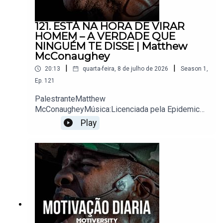
121. ESTÁ NA HORA DE VIRAR
HOMEM – A VERDADE QUE
NINGUÉM TE DISSE | Matthew
McConaughey
|
|
20:13
quarta-feira, 8 de julho de 2026
Season
1
,
Ep.
121
PalestranteMatthew
McConaugheyMúsica:Licenciada pela Epidemic
Sound
Play