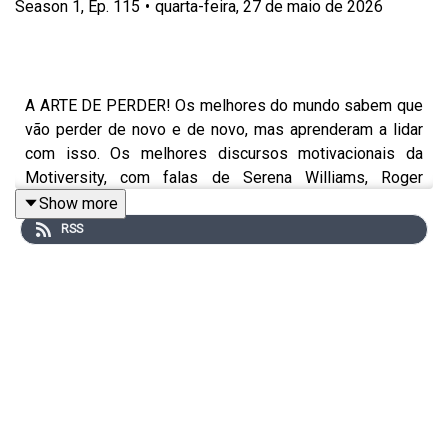
Season
1
,
Ep.
115
•
quarta-feira, 27 de maio de 2026
A ARTE DE PERDER! Os melhores do mundo sabem que
vão perder de novo e de novo, mas aprenderam a lidar
com isso. Os melhores discursos motivacionais da
Motiversity, com falas de Serena Williams, Roger
Federer, Lebron James, Kobe Bryant, Tom Brady e
Show more
muitos outros.
RSS
Agradecimentos especiais aos nossos parceiros:
Chris Williamson: https://www.youtube.com/@ChrisWillx
Patrick Bet-David da Valuetainment:
https://www.youtube.com/@VALUETAINMENT