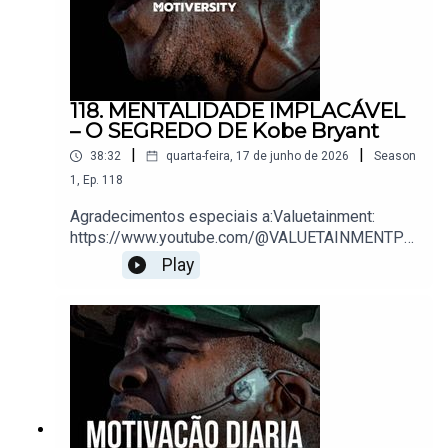
118. MENTALIDADE IMPLACÁVEL
– O SEGREDO DE Kobe Bryant
|
|
38:32
quarta-feira, 17 de junho de 2026
Season
1
,
Ep.
118
Agradecimentos especiais a:Valuetainment:
https://www.youtube.com/@VALUETAINMENTPo
dcast PBD:
Play
https://www.youtube.com/@PBDPodcast/videos
Lewis Howes:
https://www.youtube.com/@lewishowesSpoken
by Kobe Bryant.