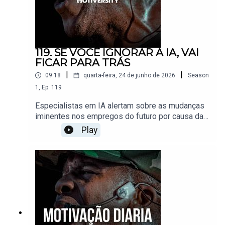
Mackhttps://www.instagram.com/george__mack/
Josh Groban@JoshGroban Marcus “Elevation”
TaylorWebsite:
https://bit.ly/MarcusTaylorWebsiteContrate
Marcus para palestrar na sua organização:
119. SE VOCÊ IGNORAR A IA, VAI
https://bit.ly/BookMarcusATaylorPanache
FICAR PARA TRÁS
Desai@panachedesai Coach
|
|
09:18
quarta-feira, 24 de junho de 2026
Season
Pain@coachpain8129 Will
Hollis@WilliamKingHollis Música: Epidemic
1
,
Ep.
119
SoundSoundstripeXRSVAQB6MXYB81UV
Especialistas em IA alertam sobre as mudanças
iminentes nos empregos do futuro por causa da
IA! Neste vídeo poderoso, especialistas em IA
Play
explicam as mudanças que estão por vir com o
avanço da IA. Você está pronto? Agradecimentos
especiais a: Tom Bilyeu:
https://www.youtube.com/@TomBilyeuDiary of a
CEO:
https://www.youtube.com/@TheDiaryOfACEO