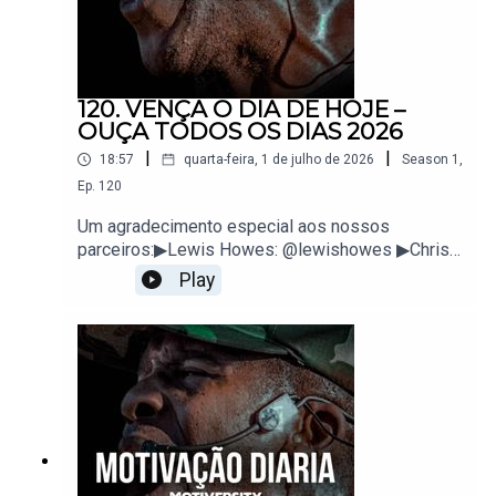
120. VENÇA O DIA DE HOJE –
OUÇA TODOS OS DIAS 2026
|
|
18:57
quarta-feira, 1 de julho de 2026
Season
1
,
Ep.
120
Um agradecimento especial aos nossos
parceiros:▶Lewis Howes: @lewishowes ▶Chris
Williamson: @ChrisWillx ▶Diary Of A CEO:
Play
@TheDiaryOfACEO ▶Mindvalley: @Mindvalley
Palestrantes: Inky Johnson@InkyDJohnson
Matthew
McConaugheyhttps://instagram.com/officiallymcc
onaugheyEckhart Tolle@EckhartTolle Gary
Vaynerchuk@garyvee Eric
Thomas@etthehiphoppreacher
https://etinspires.com/Chris
Williamson@ChrisWillx George