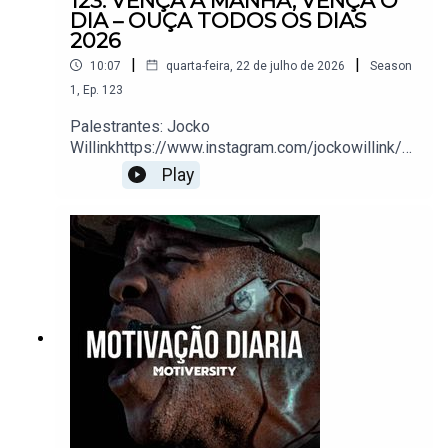
123. VENÇA A MANHÃ, VENÇA O
DIA – OUÇA TODOS OS DIAS
2026
|
|
10:07
quarta-feira, 22 de julho de 2026
Season
1
,
Ep.
123
Palestrantes: Jocko
Willinkhttps://www.instagram.com/jockowillink/?
hl=en Alex
Play
Hormozihttps://www.instagram.com/hormozi/Da
vid
Gogginshttps://www.instagram.com/davidgoggin
s/Matthew McConaugheyvia @ChrisWillx Jason
Silvahttps://www.instagram.com/jasonlsilva/?
hl=enGary
Vaynerchukhttps://www.youtube.com/@garyvayn
erchukKobe BryantAdmiral McRavenBedros
Keuilianhttps://www.instagram.com/bedroskeuilia
n/?hl=enGary
Vaynerchukhttps://www.instagram.com/garyvee/
?hl=enEric ThomasYouTube:
http://bit.ly/2ua2os4Twitter: