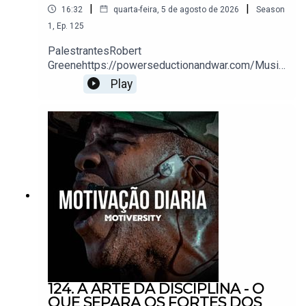
|
|
16:32
quarta-feira, 5 de agosto de 2026
Season
1
,
Ep.
125
Kobe Bryant
PalestrantesRobert
Greenehttps://powerseductionandwar.com/Music
https://www.instagram.com/kobebryant
Epidemic Sound
Play
Tom Brady
https://www.instagram.com/tombrady/
Morgan Housel
https://x.com/morganhousel?lang=en
124. A ARTE DA DISCIPLINA - O
Michael Jordan
QUE SEPARA OS FORTES DOS