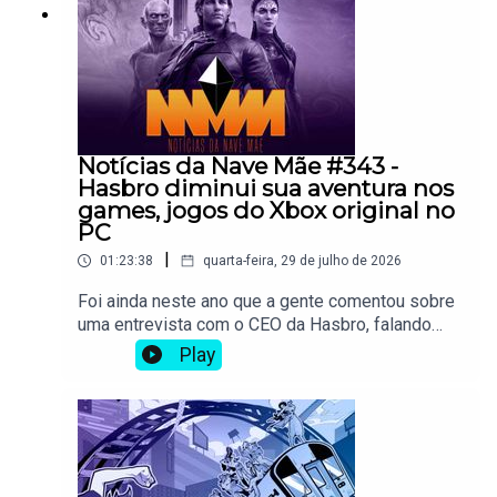
abordados:08:00 - Truxton Extreme33:00 -
Overloadr!Use nosso link de filiado ao fazer
Infinitevania55:00 - Denshattack!Vai comprar
compras na Amazon
jogos na Nuuvem? Use o link de afiliado do
Overloadr!Use nosso link de filiado ao fazer
compras na Amazon
Notícias da Nave Mãe #343 -
Hasbro diminui sua aventura nos
games, jogos do Xbox original no
PC
|
01:23:38
quarta-feira, 29 de julho de 2026
Foi ainda neste ano que a gente comentou sobre
uma entrevista com o CEO da Hasbro, falando
das empreitadas da empresa no mundo dos
Play
games, e agora isso já mudou. Ainda haverá jogos
das propriedades de lá, como Exodus e Warlock,
mas diversos projetos para 2028 e além foram
cancelados nessas semanas. Também temos um
apanhado de notícias relacionadas a mídias
físicas e o fim dos discos em PlayStation e