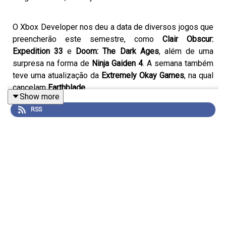
O Xbox Developer nos deu a data de diversos jogos que
preencherão este semestre, como
Clair Obscur:
Expedition 33
e
Doom: The Dark Ages
, além de uma
surpresa na forma de
Ninja Gaiden 4
. A semana também
teve uma atualização da
Extremely Okay Games
, na qual
cancelam
Earthblade
.
Show more
RSS
Participantes:
Guilherme Jacobs
Heitor De Paola
Assuntos abordados: