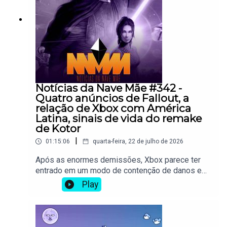
soluções.Participantes:Jessica PinheiroHeitor
De PaolaAssuntos abordados:07:00 -
Denshattack!38:00 - Desktop Explorer59:00 -
Psyvariar 31:14:00 - Dosa Divas1:22:00 - Hollow
Knight: SilksongVai comprar jogos na Nuuvem?
Use o link de afiliado do Overloadr!Use nosso
link de filiado ao fazer compras na Amazon
Notícias da Nave Mãe #342 -
Quatro anúncios de Fallout, a
relação de Xbox com América
Latina, sinais de vida do remake
de Kotor
|
01:15:06
quarta-feira, 22 de julho de 2026
Após as enormes demissões, Xbox parece ter
entrado em um modo de contenção de danos e
de mudar o foco mais para o seu futuro,
Play
anunciando quatro jogos de Fallout no espaço de
uma semana. Por outras bandas, tivemos
informações vindas do PH Brazil que a equipe de
Xbox responsável pelo relacionamento com a