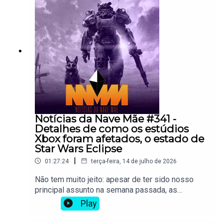
por um ex-artista da Vanillaware, e Palworld
retorna agora que chegou em seu
1.0.Participantes:Yoshi OhashiHeitor De
PaolaAssuntos abordados:17:00 - Rhythm
Heaven Groove47:00 - Veritas Tales: Witch of the
Dark Castle1:12:00 - Palword 1.0Vai comprar
jogos na Nuuvem? Use o link de afiliado do
Overloadr!Use nosso link de filiado ao fazer
compras na Amazon
Notícias da Nave Mãe #341 -
Detalhes de como os estúdios
Xbox foram afetados, o estado de
Star Wars Eclipse
|
01:27:24
terça-feira, 14 de julho de 2026
Não tem muito jeito: apesar de ter sido nosso
principal assunto na semana passada, as
demissões de Xbox são novamente o que mais
Play
falamos nesta edição, agora com mais detalhes
de como isso afetou os estúdios que