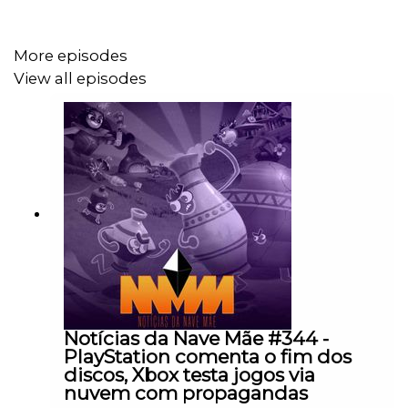
More episodes
03:00 - Ninja Gaiden 4 e os outros jogos do Xbox
View all episodes
Developer Direct
30:00 - A franquia transmidiática Unkown 9 chegou ao
fim
34:00 - Earthblade foi cancelado
42:00 - Rápidas e curtas
Venha fazer parte do Discord do Overloadr!
Notícias da Nave Mãe #344 -
PlayStation comenta o fim dos
discos, Xbox testa jogos via
nuvem com propagandas