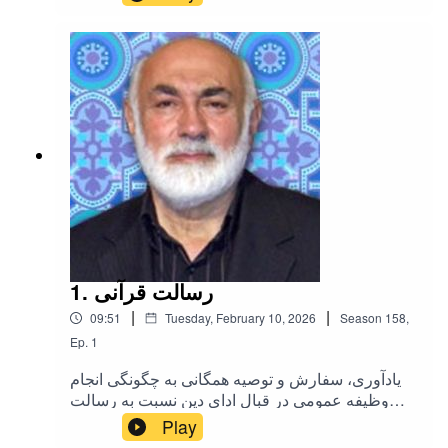
(توئیتر)
1. رسالت قرآنی
|
|
09:51
Tuesday, February 10, 2026
Season
158
,
Ep.
1
یادآوری، سفارش و توصیه همگانی به چگونگی انجام
وظیفه عمومی در قبال ادای دین نسبت به رسالت
قرآنی که در این ایام بر دوش همگی ما قرار
Play
دارد. خطبه نماز جمعه مورخهفدهم بهمن ماه هزار و