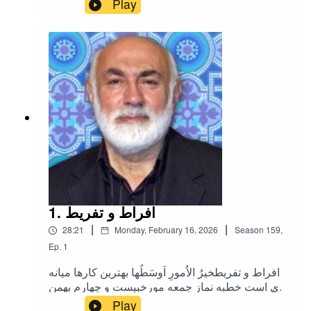
Play
تمامی هموطنانی که دیگر در میان ما نیستند گرامی
باد. هنر ترجمه و تفسیر قرآن مجید مورخهجدهم
اردیبهشت ماه هزار و چهارصد و
پنجاینستاگرامتلگرامایکس (توییتر سابق)
1. افراط و تفریط
|
|
28:21
Monday, February 16, 2026
Season
159
,
Ep.
1
افراط و تفریطخیرُ الاُمورِ اَوسَطُها بهترین کارها میانه
روی است خطبه نماز جمعه مورخبیست و چهارم بهمن
ماه هزار و چهارصد و چهارتلگراماینتستاگرامایکس
Play