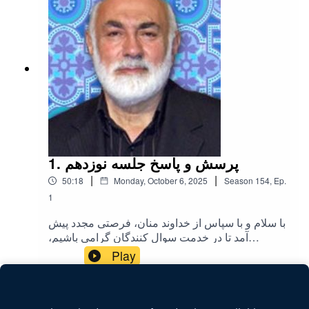
1. پرسش و پاسخ جلسه نوزدهم
|
|
50:18
Monday, October 6, 2025
Season
154
,
Ep.
1
با سلام و با سپاس از خداوند منان، فرصتی مجدد پیش
آمد تا در خدمت سوال کنندگان گرامی باشیم،
امیدوارم خداوند توفیق عنایت بفرماید که این راه ادامه
Play
یابد. سوالات مطرح شده عبارتند از:- انتقاد به عقاید
استاد طباطبایی بدلیل مغایرت با قرآن و اجماع در
رویت خداوند- تفسیر آیه سوم سوره مبارکه