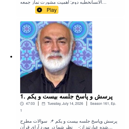
الانسانخطبه دوم: اهمیت مشورت نماز جمعه
مورخ:بیست و ششم تیرماه هزارو چهارصد و
Play
پنجاینستاگرامتلگرامایکس (توییتر)
1. پرسش و پاسخ جلسه بیست و یکم
|
|
47:03
Tuesday, July 14, 2026
Season
161
,
Ep.
1
پرسش وپاسخ جلسه بیست و یکم 📌 سوالات مطرح
شده عبارتند از:- نظر شما در مورد آرای قرآن