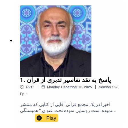
چهارصد و چهارتلگراماینستاگرامایکس (توئیتر)
1. پاسخ به نقد تفاسیر تدبری از قرآن
|
|
45:16
Monday, December 15, 2025
Season
157
,
Ep.
1
اخیرا در یک مجمع قرآنی آقایی از کتابی که منتشر
نموده است رونمایی نموده تحت عنوان " همبستگی
قرآن و عترت" که در کنارعنوان کتاب ذکر گردیده "نقد
Play
اندیشه سلفی گری ایرانی" و در داخل کتاب نیز از