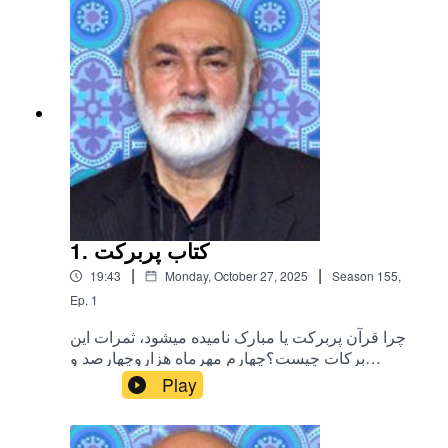
با آیات قرآن است؟- بعضی شبهات ایرادات نحوی را
در قرآن مطرح میکنند آیا این مساله به نوعی تایید
کننده این نیست که قرآن تحریف شده؟- آیا روایت
های مختلف (چهارده روایت) از قرآن مانند حفص از
عاصم و هشام از ابن عامر و ... یا روایاتی که به ائمه
معصومین نسبت میدهند در مورد قرآنی که تنها
دردست آنهاست تایید کننده این نیست که قرآن تحریف
شده است؟ بیست و هفتم آبانماه هزار و چهارصد و
چهارتلگراماینستاگرامتوئیتر(ایکس)
1. کتاب پربرکت
|
|
19:43
Monday, October 27, 2025
Season
155
,
Ep.
1
چرا قرآن پربرکت یا مبارک نامیده میشود، ثمرات این
برکات چیست؟چهارم مهرماه هزاروچهارصد و
چهاراینستاگرامتلگرامتوییتر (ایکس)
Play