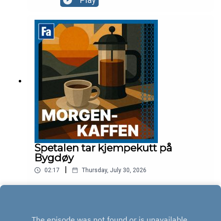
Play
Spetalen tar kjempekutt på
Bygdøy
|
02:17
Thursday, July 30, 2026
Play