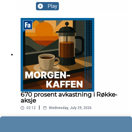
Play
670 prosent avkastning i Røkke-
aksje
|
02:12
Wednesday, July 29, 2026
Play