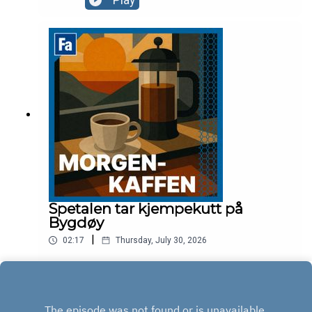
Play
Spetalen tar kjempekutt på
Bygdøy
|
02:17
Thursday, July 30, 2026
Play