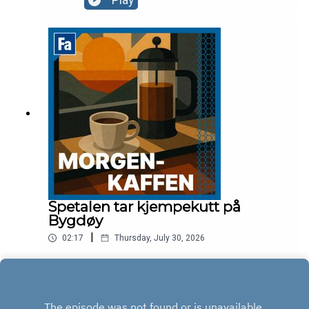
Play
Spetalen tar kjempekutt på
Bygdøy
|
02:17
Thursday, July 30, 2026
Play