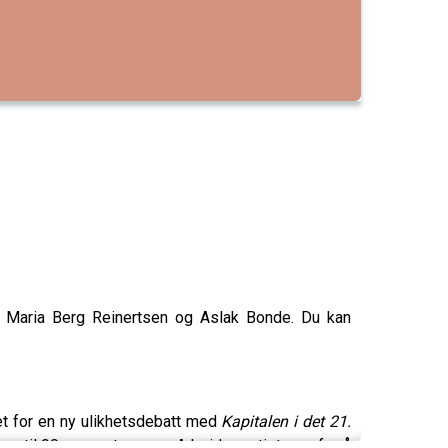
 Maria Berg Reinertsen og Aslak Bonde. Du kan
et for en ny ulikhetsdebatt med
Kapitalen i det 21.
opp til 90 prosent, vegrer Arbeiderpartiet seg for å