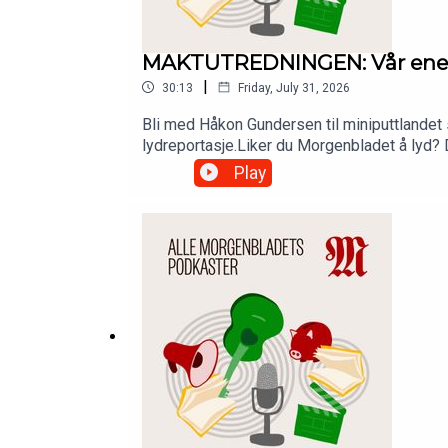
MAKTUTREDNINGEN: Vår enest
|
30:13
Friday, July 31, 2026
Bli med Håkon Gundersen til miniputtlandet 
lydreportasje.Liker du Morgenbladet å lyd? 
Morgenbladets app.
Play