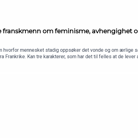
 franskmenn om feminisme, avhengighet og
om hvorfor mennesket stadig oppsøker det vonde og om ærlige sa
Frankrike. Kan tre karakterer, som har det til felles at de leve
 oss håp om en ekte samtale i en verden der nærheten mellom m
rd Ellefsen og Ingeborg Misje Bergem.