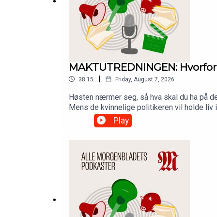
MAKTUTREDNINGEN: Hvorfor kle
|
38:15
Friday, August 7, 2026
Høsten nærmer seg, så hva skal du ha på de
Mens de kvinnelige politikeren vil holde li
uinspirert?Hør podkasten Maktutredningen.
Play