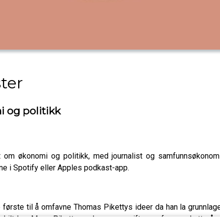
ter
 og politikk
t om økonomi og politikk, med journalist og samfunnsøkonom
 i Spotify eller Apples podkast-app.
 første til å omfavne Thomas Pikettys ideer da han la grunnlag
ty skilt lag. Mens Piketty ønsker arveavgifter og formueskatt på 