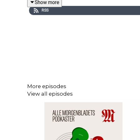
Show more
bruke skatter og avgifter for å få bukt med toppe
RSS
analytiker Aslak Bonde i den første episoden av 
More episodes
View all episodes