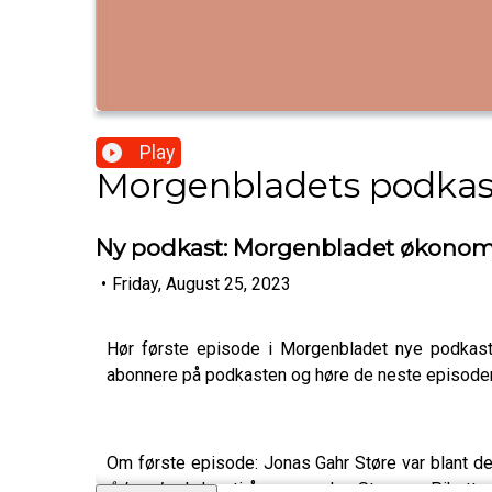
Play
Morgenbladets podkas
Ny podkast: Morgenbladet økonomi
•
Friday, August 25, 2023
Hør første episode i Morgenbladet nye podkas
abonnere på podkasten og høre de neste episodene
Om første episode: Jonas Gahr Støre var blant de
århundre
. I dag, ti år senere, har Støre og Piket