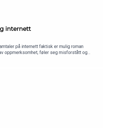
 internett
mtaler på internett faktisk er mulig roman
r av oppmerksomhet, føler seg misforstått og
ennesker kneler under vekten av internett? Hør