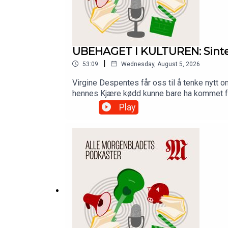
UBEHAGET I KULTUREN: Sinte
|
53:09
Wednesday, August 5, 2026
Virgine Despentes får oss til å tenke nytt 
hennes Kjære kødd kunne bare ha kommet fra 
stadig oppsøker det som ødelegger dem, gi
Play
podkasten Ubehaget i kulturen, med Bernha