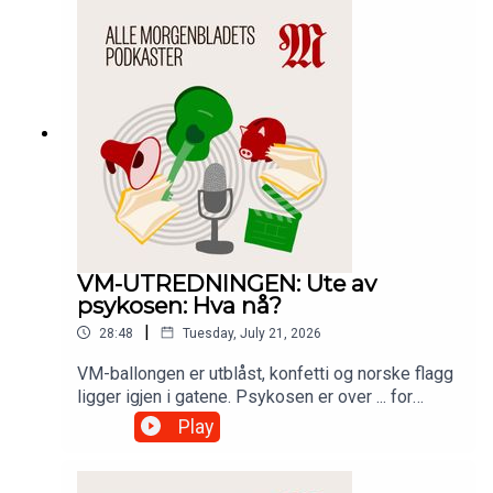
studio. Mellom seg har de boken Løpe ulv (2021)
av den svenske forfatteren Kerstin Ekman, som
Ellefsen beskriver som sitt litterære forbilde og
snakker om hvordan etiske dilemmaer og
erkjennelsen av natur utspiller seg over
kaffekopper i grendehus rundt omkring i landet.
VM-UTREDNINGEN: Ute av
psykosen: Hva nå?
|
28:48
Tuesday, July 21, 2026
VM-ballongen er utblåst, konfetti og norske flagg
ligger igjen i gatene. Psykosen er over ... for
denne gang. Hva sier det om oss? Hør aller siste
Play
episode av VM-utredningen. Med Markus
Slettholm og Snorre Valen.