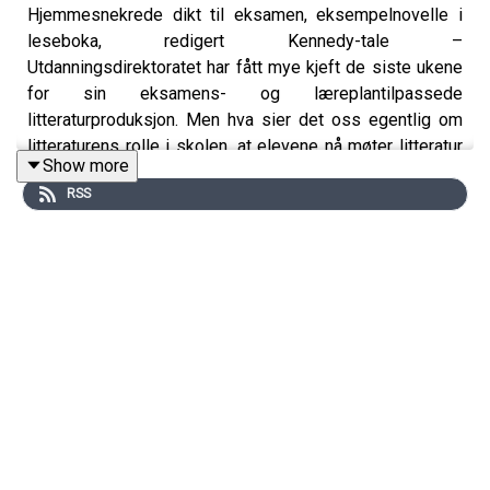
Hjemmesnekrede dikt til eksamen, eksempelnovelle i
leseboka, redigert Kennedy-tale –
Utdanningsdirektoratet har fått mye kjeft de siste ukene
for sin eksamens- og læreplantilpassede
litteraturproduksjon. Men hva sier det oss egentlig om
litteraturens rolle i skolen, at elevene nå møter litteratur
Show more
på denne måten, som
eksempler
heller enn som
RSS
språklige kunstverk? Med Olaf Haagensen og Bernhard
Ellefsen.