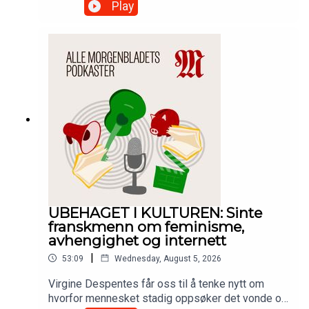
politikere mener det er en nøytral halvlang
Play
allværsfrakk. Mens de kvinnelige politikeren vil
holde liv i sommeren med et uendelig utvalg
blomstrete kjoler med puff-ermer. Hvorfor kler
norske politikere seg så uinspirert?Hør
podkasten Maktutredningen.
UBEHAGET I KULTUREN: Sinte
franskmenn om feminisme,
avhengighet og internett
|
53:09
Wednesday, August 5, 2026
Virgine Despentes får oss til å tenke nytt om
hvorfor mennesket stadig oppsøker det vonde og