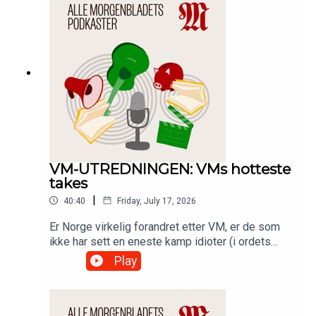
VM-UTREDNINGEN: VMs hotteste
takes
|
40:40
Friday, July 17, 2026
Er Norge virkelig forandret etter VM, er de som
ikke har sett en eneste kamp idioter (i ordets
antikke forstand), og kan dette bli starten på
Play
slutten for VAR? I etterpåklokskapens lys deler
Snorre Valen og Markus Slettholm sine topp 3
"hot takes" fra mesterskapet.