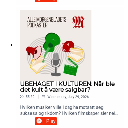
en hel lydreportasje.Liker du Morgenbladet å lyd?
Da finner du essay, kommentarer, intervjuer, og
reportasjer som denne, inne på
Morgenbladet.no/lyd og i Morgenbladets app.
UBEHAGET I KULTUREN: Når ble
det kult å være salgbar?
|
55:30
Wednesday, July 29, 2026
Hvilken musiker ville i dag ha motsatt seg
suksess og rikdom? Hvilken filmskaper sier nei
til gjennomslag i hovedstrømmen? Med slike
Play
spørsmål nærmer W. David Marx seg det faktum