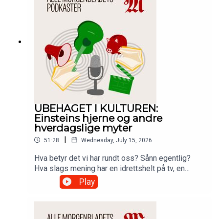
UBEHAGET I KULTUREN:
Einsteins hjerne og andre
hverdagslige myter
|
51:28
Wednesday, July 15, 2026
Hva betyr det vi har rundt oss? Sånn egentlig?
Hva slags mening har en idrettshelt på tv, en
Citroën, en sjampo i butikken eller hjernen til et
Play
geni? I den legendariske boken Mytologier fra
1957 var Roland Barthes' underliggende
antagelse at ting har en mening og at den er skjult