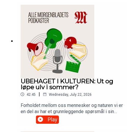
at økonomisk verdi ser ut til å erstatte en estetisk
verdi i så og si all kulturell vurdering. I denne
ukens episode av Ubehaget i kulturen diskuterer
Bernhard Ellefsen og Janne Stigen Drangsholt
hvorvidt kulturen har stagnert og hvordan den kan
komme seg ut av hengemyren.
UBEHAGET I KULTUREN: Ut og
løpe ulv i sommer?
|
42:45
Wednesday, July 22, 2026
Forholdet mellom oss mennesker og naturen vi er
en del av har et grunnleggende spørsmål i sin
kjerne: Hvorfor ødelegger vi den naturen vi
Play
elsker? I denne ukens episode har Bernhard
Ellefsen invitert journalist Maria Berg Reinertsen i