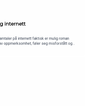
 internett
mtaler på internett faktisk er mulig roman
r av oppmerksomhet, føler seg misforstått og
ennesker kneler under vekten av internett? Hør