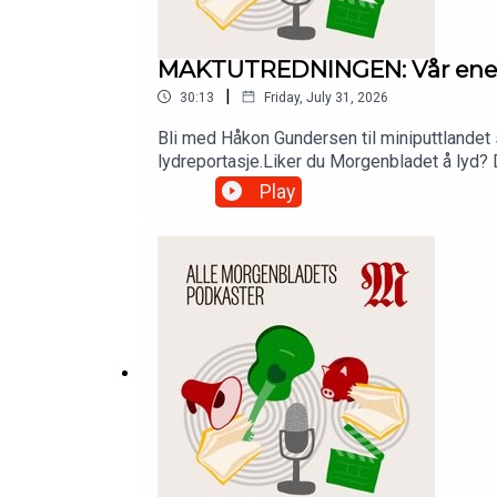
MAKTUTREDNINGEN: Vår enest
|
30:13
Friday, July 31, 2026
Bli med Håkon Gundersen til miniputtlandet 
lydreportasje.Liker du Morgenbladet å lyd? 
Morgenbladets app.
Play