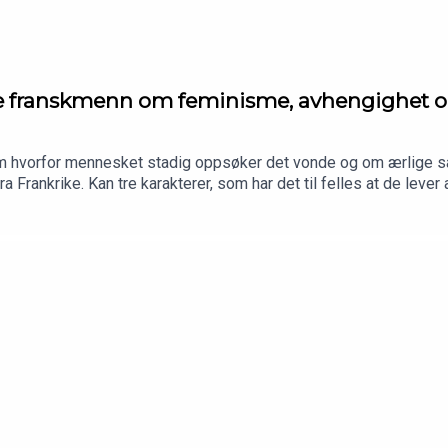
 franskmenn om feminisme, avhengighet og
om hvorfor mennesket stadig oppsøker det vonde og om ærlige sa
Frankrike. Kan tre karakterer, som har det til felles at de leve
 oss håp om en ekte samtale i en verden der nærheten mellom m
rd Ellefsen og Ingeborg Misje Bergem.