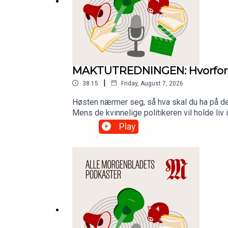
MAKTUTREDNINGEN: Hvorfor kle
|
38:15
Friday, August 7, 2026
Høsten nærmer seg, så hva skal du ha på de
Mens de kvinnelige politikeren vil holde li
uinspirert?Hør podkasten Maktutredningen.
Play