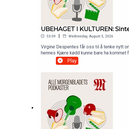
UBEHAGET I KULTUREN: Sinte
|
53:09
Wednesday, August 5, 2026
Virgine Despentes får oss til å tenke nytt 
hennes Kjære kødd kunne bare ha kommet fra 
stadig oppsøker det som ødelegger dem, gi
Play
podkasten Ubehaget i kulturen, med Bernha