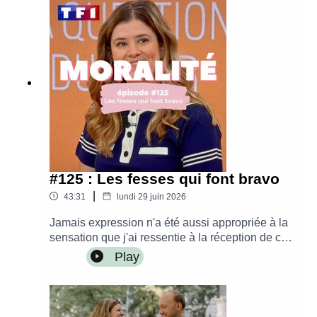
leblogdeneroli@gmail.comMusique originale
créée par le studio Into The WaveMontage par
Alice Krief - Les Belles Fréquences
#125 : Les fesses qui font bravo
|
43:31
lundi 29 juin 2026
Jamais expression n'a été aussi appropriée à la
sensation que j'ai ressentie à la réception de ce
mail. Bref : je suis passée à la télé et j'ai coché,
Play
au passage, l'une des plus grosses cases de ma
bucket list !– Commander « Je (re)prends le
contrôle » sur Place des Libraires– Commander
« Je (re)prends le contrôle » sur la Fnac–