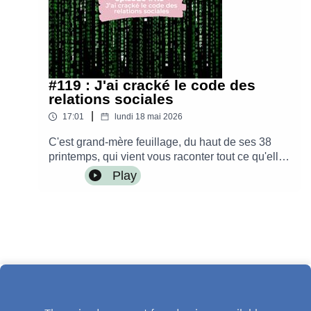
#119 : J'ai cracké le code des
relations sociales
|
17:01
lundi 18 mai 2026
C'est grand-mère feuillage, du haut de ses 38
printemps, qui vient vous raconter tout ce qu'elle
a appris sur les relations
Play
sociales._______________Retrouvez-moi :sur
Instagram : @leblogdenerolisur mon blog :
https://www.leblogdeneroli.comContact :
leblogdeneroli@gmail.comMusique originale
créée par le studio Into The WaveMontage par
Alice Krief - Les Belles Fréquences