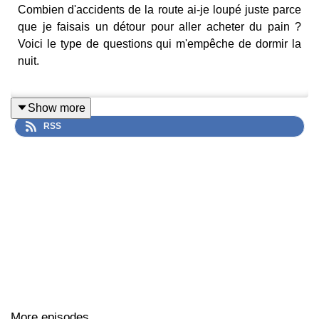
Combien d'accidents de la route ai-je loupé juste parce
que je faisais un détour pour aller acheter du pain ?
Voici le type de questions qui m'empêche de dormir la
nuit.
Show more
–
Commander « Je (re)prends le contrôle » sur Place
RSS
des Libraires
–
Commander « Je (re)prends le contrôle » sur la Fnac
–
Commander « Je (re)prends le contrôle » sur Amazon
_______________
Retrouvez-moi :
sur Instagram :
@leblogdeneroli
More episodes