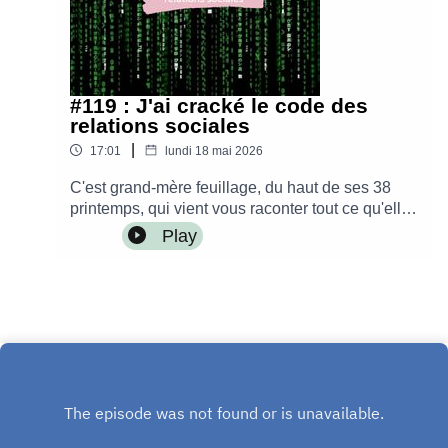
#119 : J'ai cracké le code des
relations sociales
|
17:01
lundi 18 mai 2026
C'est grand-mère feuillage, du haut de ses 38
printemps, qui vient vous raconter tout ce qu'elle
a appris sur les relations
Play
sociales._______________Retrouvez-moi :sur
Instagram : @leblogdenerolisur mon blog :
https://www.leblogdeneroli.comContact :
leblogdeneroli@gmail.comMusique originale
créée par le studio Into The WaveMontage par
Alice Krief - Les Belles Fréquences