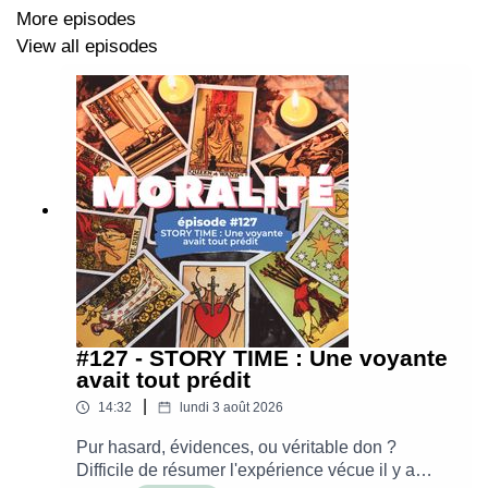
More episodes
Montage par Alice Krief - Les Belles Fréquences
View all episodes
#127 - STORY TIME : Une voyante
avait tout prédit
|
14:32
lundi 3 août 2026
Pur hasard, évidences, ou véritable don ?
Difficile de résumer l'expérience vécue il y a