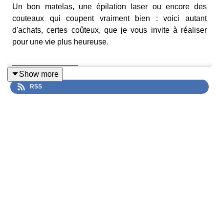
Un bon matelas, une épilation laser ou encore des
couteaux qui coupent vraiment bien : voici autant
d'achats, certes coûteux, que je vous invite à réaliser
pour une vie plus heureuse.
_______________
Show more
RSS
Retrouvez-moi :
sur Instagram :
@leblogdeneroli
sur mon blog :
https://www.leblogdeneroli.com
Contact : leblogdeneroli@gmail.com
Musique originale créée par le studio Into The Wave