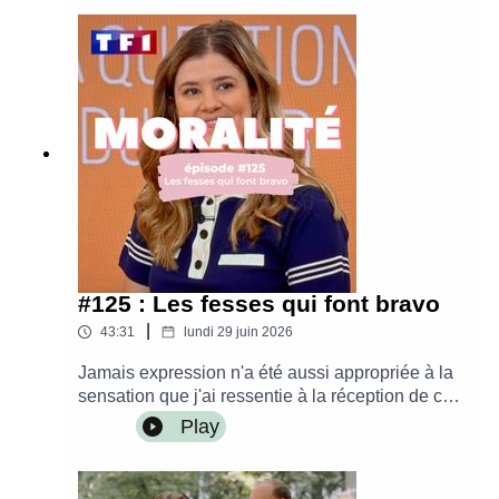
https://www.leblogdeneroli.comContact :
leblogdeneroli@gmail.comMusique originale
créée par le studio Into The WaveMontage par
Alice Krief - Les Belles Fréquences
#125 : Les fesses qui font bravo
|
43:31
lundi 29 juin 2026
Jamais expression n'a été aussi appropriée à la
sensation que j'ai ressentie à la réception de ce
mail. Bref : je suis passée à la télé et j'ai coché,
Play
au passage, l'une des plus grosses cases de ma
bucket list !– Commander « Je (re)prends le
contrôle » sur Place des Libraires– Commander