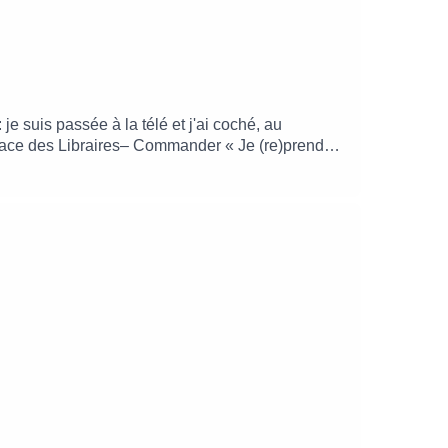
je suis passée à la télé et j'ai coché, au
Place des Libraires– Commander « Je (re)prends
r-là vient de chez Balzac Paris* !Le replay n'est
_______________Retrouvez-moi :sur Instagram :
originale créée par le studio Into The