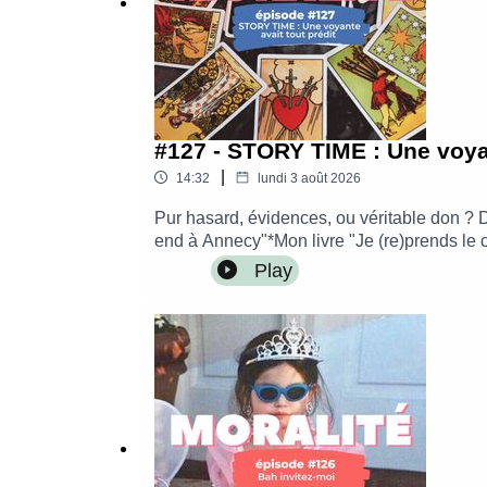
#127 - STORY TIME : Une voyan
|
14:32
lundi 3 août 2026
Pur hasard, évidences, ou véritable don ? D
end à Annecy"*Mon livre "Je (re)prends le 
:sur Instagram : @leblogdenerolisur mon bl
Play
Into The WaveMontage par Alice Krief - Le