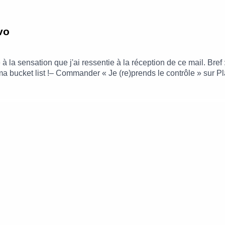
vo
la sensation que j'ai ressentie à la réception de ce mail. Bref : 
ma bucket list !– Commander « Je (re)prends le contrôle » sur 
re)prends le contrôle » sur AmazonLe haut que je portais ce jou
us pouvez visionner mon passage ici !*= publicité, lien affilié
.leblogdeneroli.comContact : leblogdeneroli@gmail.comMusique 
 Fréquences