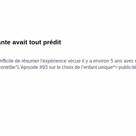
te avait tout prédit
ifficile de résumer l'expérience vécue il y a environ 5 ans avec
contrôle"L'épisode #93 sur le choix de l'enfant unique*= public
og : https://www.leblogdeneroli.comContact : leblogdeneroli@g
s Belles Fréquences