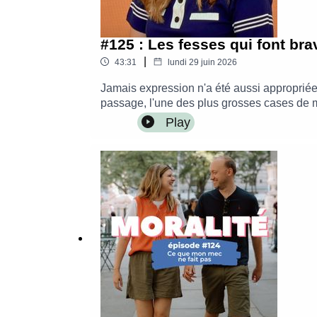
#125 : Les fesses qui font bra
|
43:31
lundi 29 juin 2026
Jamais expression n'a été aussi appropriée à 
passage, l'une des plus grosses cases de 
le contrôle » sur la Fnac– Commander « Je (
Play
plus disponible à l'heure actuelle, mais vo
@leblogdenerolisur mon blog : https://www
WaveMontage par Alice Krief - Les Belles