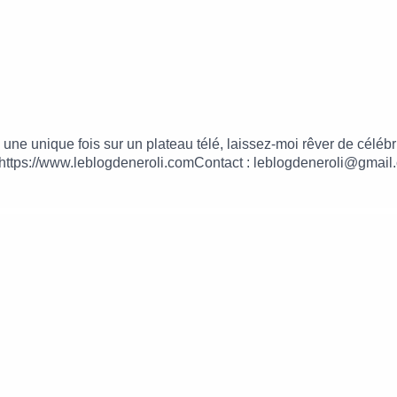
ie une unique fois sur un plateau télé, laissez-moi rêver de cé
https://www.leblogdeneroli.comContact : leblogdeneroli@gmail.
lles Fréquences