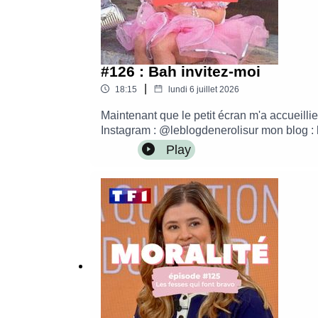
#126 : Bah invitez-moi
|
18:15
lundi 6 juillet 2026
Maintenant que le petit écran m'a accueill
Instagram : @leblogdenerolisur mon blog : 
The WaveMontage par Alice Krief - Les Be
Play