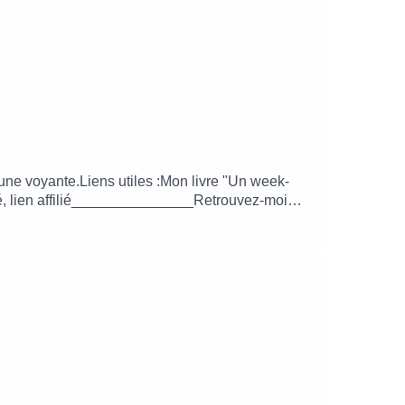
 une voyante.Liens utiles :Mon livre "Un week-
ité, lien affilié_______________Retrouvez-moi
mail.comMusique originale créée par le studio