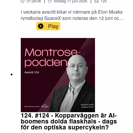
|
|
01:28:08
torsdag 11 juni 2026
Ep.
125
I veckans avsnitt kikar vi närmare på Elon Musks
rymdbolag SpaceX som noteras den 12 juni och
förväntas bli den största börsnoteringen
Play
någonsin. Men vad gör bolaget, vilka är de tre
benen som verksamheten vilar på och vilket eller
vilka av dem går med vinst idag? Det och mycket
mer i dagens avsnitt.Delikat lyssning på
er,Nicklas & VictorDe pengar som placeras kan
både öka och minska i värde och det är inte
säkert att du får tillbaka hela det insatta kapitalet.
Historisk avkastning är ingen garanti för framtida
avkastning.
124. #124 - Kopparväggen är AI-
boomens dolda flaskhals - dags
för den optiska supercykeln?