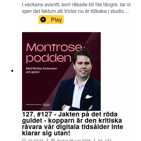
I veckans avsnitt, som råkade bli lite längre, tar vi
igen det faktum att Victor nu är tillbaka i studion
efter en veckas semester i Kalmar, svenska
Play
solkusten (numera). Vi kikar närmare på några
strukturella regulatoriska trender, hur våra
miljonärer agerat på börsen i juni och en
halvårsavstämning, alltså vad vi investerare
bjudits på så här långt.Trevlig lyssning på
er,Nicklas & VictorDe pengar som placeras kan
både öka och minska i värde och det är inte
säkert att du får tillbaka hela det insatta kapitalet.
Historisk avkastning är ingen garanti för framtida
avkastning.
127. #127 - Jakten på det röda
guldet - kopparn är den kritiska
råvara vår digitala tidsålder inte
klarar sig utan!
|
|
01:42:33
fredag 26 juni 2026
Ep.
127