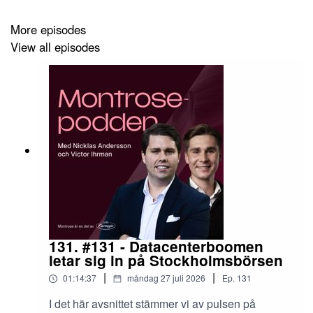
More episodes
View all episodes
De pengar som placeras kan både öka och minska i
värde och det är inte säkert att du får tillbaka hela det
insatta kapitalet. Historisk avkastning är ingen garanti
för framtida avkastning.
131. #131 - Datacenterboomen
letar sig in på Stockholmsbörsen
|
|
01:14:37
måndag 27 juli 2026
Ep.
131
I det här avsnittet stämmer vi av pulsen på