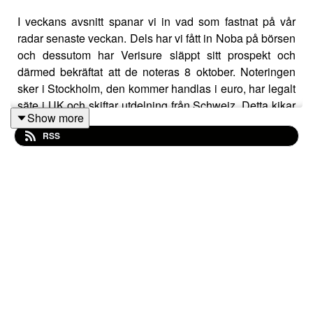
I veckans avsnitt spanar vi in vad som fastnat på vår
radar senaste veckan. Dels har vi fått in Noba på börsen
och dessutom har Verisure släppt sitt prospekt och
därmed bekräftat att de noteras 8 oktober. Noteringen
sker i Stockholm, den kommer handlas i euro, har legalt
säte i UK och skiftar utdelning från Schweiz. Detta kikar
Show more
vi såklart närmare på. Dessutom pratar vi lite grann om
RSS
storaffären i gamingsektorn där ett privat konsortium vill
köpa ut EA för över motsvarande 500 miljarder svenska
kronor.
Det och mycket mer i veckans avsnitt!
Delikat lyssning på dig,
Nicklas & Victor