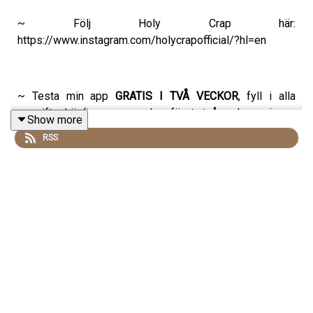
~ Följ Holy Crap här:
https://www.instagram.com/holycrapofficial/?hl=en
~ Testa min app
GRATIS I TVÅ VECKOR
, fyll i alla
uppgifter här (inga pengar dras första två veckorna, ingen
Show more
bindningstid utan du kan enkelt avsluta i appen om det
RSS
inte känns rätt:
https://client.beefit.io/checkout/653924887506c60011517
~ Läs mer om min app här:
https://josefindahlberg.se/pages/body-soul-care-club
~ Följ mig på Instagram här:
https://www.instagram.com/josefindahlberg.se/?hl=en