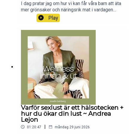
I dag pratar jag om hur vi kan får våra barn att äta
mer grönsaker och näringsrik mat i vardagen
tillsammans med min kollega Henriette. Ett ämne
Play
vi tycker är viktigt och kul och som vi hoppas vi
kan inspirera dig inom 💚Följ mig på Instagram
här:
https://www.instagram.com/josefindahlberg.seSO
MMAREBJUDANDE: Få ditt medlemskap i min
app för 119kr/mån (istället för 149kr/mån) +
Testa appen gratis i 14 dagar (fyll i alla uppgifter
ink kortuppgifter, inga pengar dras första 14
dagarna, ingen bindningstid).Bli medlem för
129kr/mån här!Vi hörs på måndagar!Josefin
Varför sexlust är ett hälsotecken +
hur du ökar din lust ~ Andrea
Lejon
|
01:20:47
måndag 29 juni 2026