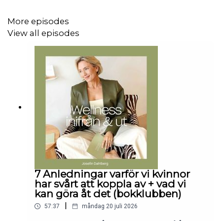
More episodes
View all episodes
Tack för att du lyssnat, hoppas vi hörs nästa vecka!
Love Josefin
7 Anledningar varför vi kvinnor
har svårt att koppla av + vad vi
kan göra åt det (bokklubben)
|
57:37
måndag 20 juli 2026