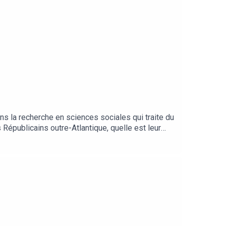
: la dynamique interculturelle d'un protestantisme
s la recherche en sciences sociales qui traite du
Républicains outre-Atlantique, quelle est leur
eurs et des fidèles, l’enquête cherche à
ccusations de dérives sectaires de
itinGenerique : Stereosnap et Laurent