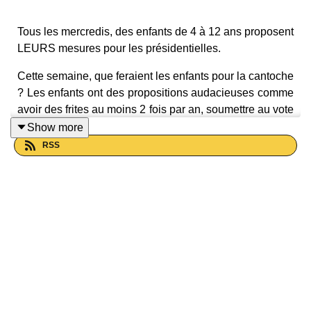
Tous les mercredis, des enfants de 4 à 12 ans proposent
LEURS mesures pour les présidentielles.
Cette semaine, que feraient les enfants pour la cantoche
? Les enfants ont des propositions audacieuses comme
avoir des frites au moins 2 fois par an, soumettre au vote
les plats proposés, réduire les déchets et le gaspillage,
Show more
ou encore distribuer des plats aux sans-abris.
RSS
Des propositions à hauteur d’enfant pour inspirer les
plus grands !
Et si toi aussi tu as des idées, écris-nous à
hello@kidsono.studio
.
Moi Président(e) !, un podcast à retrouver tous les
mercredis, avec Gaspard, Gustave, Sasha, Ismael, Alix,
Ilya, Alban, Rémi, Amélie, Gemma, Jaimie, Imran, Lila,
Hadrien, Victor, Ariane, Thomas, Samuel, Zoé, Gabin,