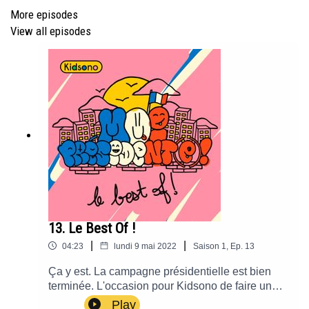
More episodes
Colin, Sarah, Ahmed, Sonia, Eyden, Noah, Noran,
View all episodes
Louka, Jade, Anaé, Isadora, Thelonious, Adam, Charlie,
Enzo, Nico, Eliza, Juia, Antoine, Anziz, Abdel, Nils et
Anita.
Une production
Kidsono
// Réalisation Louis-Valentin
Faurie // Direction de création Benoist Husson //
Musique Nicolas Lockhart
Un podcast
Kidsono
.
Du Bon Son Pour Bien Grandir.
13. Le Best Of !
|
|
04:23
lundi 9 mai 2022
Saison
1
,
Ep.
13
Ça y est. La campagne présidentielle est bien
terminée. L'occasion pour Kidsono de faire un
point sur toutes les merveilleuses propositions
Play