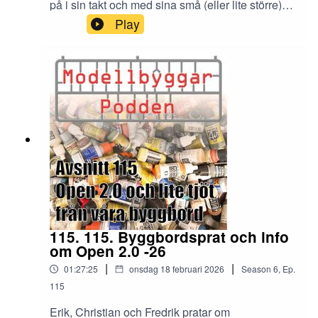
på i sin takt och med sina små (eller lite större)
projekt. Den här gången riktar vi dessutom
Play
hårkorset mot "Kellys hjältar". Figurspelet och
dioramat som blivit något av en legend i
figurspelssverige fyller nämligen hela 50 år nästa
år. Fredrikt har därför fått möjlighet att prata med
Marc Grieves som skapade spelet och Birger
Hanning som idag förvaltar det, för att få hela
(nästan otroliga) historien om det klassiska
konventspelet Kellys hjältar.
115. 115. Byggbordsprat och info
om Open 2.0 -26
|
|
01:27:25
onsdag 18 februari 2026
Season
6
,
Ep.
115
Erik, Christian och Fredrik pratar om