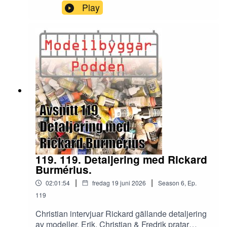
kände vi då vi strålade samman i Falkenberg för
Play
poddens byggträff och givetvis passade vi på att
göra ett avsnitt där vi vädrar våra tankar om både
det ena och andra som berör vår hobby.
119. 119. Detaljering med Rickard
Burmérius.
|
|
02:01:54
fredag 19 juni 2026
Season
6
,
Ep.
119
Christian intervjuar Rickard gällande detaljering
av modeller. Erik, Christian & Fredrik pratar