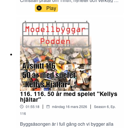
Christian pratar om Tintin, nyheter och verktyg i
en salig blandning.
Play
116. 116. 50 år med spelet "Kellys
hjältar"
|
|
01:55:18
måndag 16 mars 2026
Season
6
,
Ep.
116
Byggsäsongen är i full gång och vi bygger alla