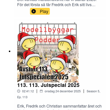
För det första så får Fredrik och Erik sitt livs
intervju med stormästaren Mikael Blank. För det
Play
andra så flödar Inspirationen och tankarna kring
modellbyggandet så här efter julledigheten, vilket
gör att vårt filosoferande och tjötande går på
högvarv.Kolla här på Putty&Paint för att se
Mikael Blanks fantastiska modeller som vi
snackar om i avsnittet.
113. 113. Julspecial 2025
|
|
02:41:12
onsdag 24 december 2025
Season
5
,
Ep.
113
Erik, Fredrik och Christian sammanfattar året och