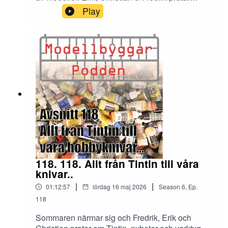
vidare om verktyg där tången får ta lite utrymme i
Play
diskussionen.
118. 118. Allt från Tintin till våra
knivar..
|
|
01:12:57
lördag 16 maj 2026
Season
6
,
Ep.
118
Sommaren närmar sig och Fredrik, Erik och