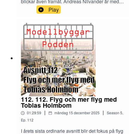
blickar även framåt. Andreas Nilvander är med
och förgyller avsnittet och som grädde på moset
Play
avslöjar Christian en kommande aktivitet för
poddens medlemmar i en intervju med Pontus
Carlweitz.
112. 112. Flyg och mer flyg med
Tobias Holmbom
|
|
01:29:59
måndag 15 december 2025
Season
5
,
Ep.
112
I årets sista ordinarie avsnitt blir det fokus på flyg