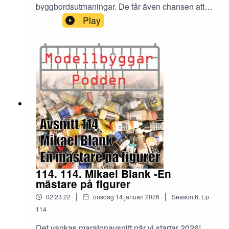
byggbordsutmaningar. De får även chansen att
prata med Karl Stavaeus som berättar om årets
Play
upplaga av modelleventet Open
114. 114. Mikael Blank -En
mästare på figurer
|
|
02:23:22
onsdag 14 januari 2026
Season
6
,
Ep.
114
Det vankas maratonavsnitt när vi startar 2026!