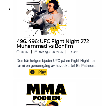
mmapodden@gmail.comInstagram:
@mmapodden
@Pauldelvalle twitter: @pauldelvalle
MMA-
Podden Facebook Youtube Lyssna på Öppet
sinne Spotify iTunes Youtube
496. 496: UFC Fight Night 272
Muhammad vs Bonfim
|
|
30:37
fredag 5 juni 2026
Ep.
496
Den här helgen bjuder UFC på en Fight Night. här
får ni en genomgång av huvudkortet.Bli Patreon
och lyssna på podden utan stimreklam, och få
Play
tillgång till exklusiva avsnitt MMA-Podden
PatreonSwish: 12 34 15 30 29Har du ett företag
och vill höras i mmapodden? Maila oss på
mmapodden@gmail.comInstagram:
@mmapodden
@Pauldelvalle twitter: @pauldelvalle
MMA-