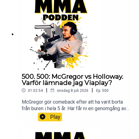
avsnitt MMA-Podden PatreonSwish: 12 34 15 30
29Har du ett företag och vill höras i mmapodden?
Maila oss på mmapodden@gmail.comInstagram:
@mmapodden
@Pauldelvalle twitter: @pauldelvalle
MMA-
Podden Facebook Youtube Lyssna på Öppet
sinne Spotify iTunes Youtube
500. 500: McGregor vs Holloway.
Varför lämnade jag Viaplay?
|
|
01:02:54
onsdag 8 juli 2026
Ep.
500
McGregor gör comeback efter att ha varit borta
från buren i hela 5 år. Här får ni en genomgång av
helgens UFC. Bjuder även på lite historia om hur
Play
podden startade, dess resa fram till idag. Och
varför jag egentligen lämnade Viaplay. Bli Patreon
och lyssna på podden utan stimreklam, och få