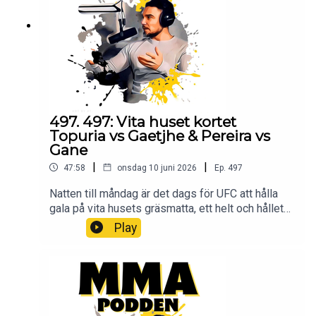
@Pauldelvalle twitter: @pauldelvalle
MMA-
Podden Facebook Youtube Lyssna på Öppet
sinne Spotify iTunes Youtube
497. 497: Vita huset kortet
Topuria vs Gaetjhe & Pereira vs
Gane
|
|
47:58
onsdag 10 juni 2026
Ep.
497
Natten till måndag är det dags för UFC att hålla
gala på vita husets gräsmatta, ett helt och hållet
icke politiskt event enligt Dana White. här får ni
Play
höra mina åsikter om det politiska eller icke
politiska. Samt en genomgång av hela kortet. Bli
Patreon och lyssna på podden utan stimreklam,
och få tillgång till exklusiva avsnitt MMA-Podden
PatreonSwish: 12 34 15 30 29Har du ett företag
och vill höras i mmapodden? Maila oss på