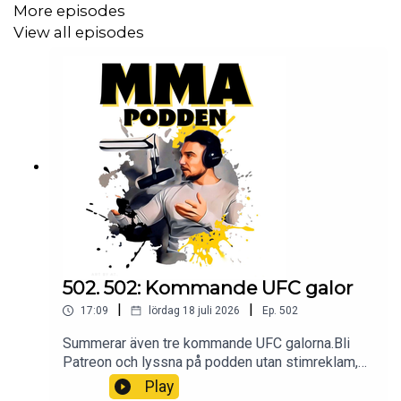
More episodes
View all episodes
502. 502: Kommande UFC galor
|
|
17:09
lördag 18 juli 2026
Ep.
502
Summerar även tre kommande UFC galorna.Bli
Patreon och lyssna på podden utan stimreklam,
och få tillgång till exklusiva avsnitt MMA-Podden
Play
PatreonSwish: 12 34 15 30 29Har du ett företag