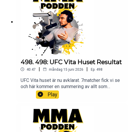
Maila oss på mmapodden@gmail.comInstagram:
@mmapodden
@Pauldelvalle twitter: @pauldelvalle
MMA-
Podden Facebook Youtube Lyssna på Öppet
sinne Spotify iTunes Youtube
498. 498: UFC Vita Huset Resultat
|
|
40:47
måndag 15 juni 2026
Ep.
498
UFC Vita huset är nu avklarat. 7matcher fick vi se
och här kommer en summering av allt som
skedde under natten och vad som bör ske efter.
Play
Bli Patreon och lyssna på podden utan
stimreklam, och få tillgång till exklusiva
avsnitt MMA-Podden PatreonSwish: 12 34 15 30
29Har du ett företag och vill höras i mmapodden?
Maila oss på mmapodden@gmail.comInstagram:
@mmapodden