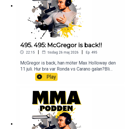
Podden Facebook Youtube Lyssna på Öppet
sinne Spotify iTunes Youtube
495. 495: McGregor is back!!
|
|
22:15
tisdag 26 maj 2026
Ep.
495
McGregor is back, han möter Max Holloway den
11 juli. Hur bra var Ronda vs Carano galan?Bli
Patreon och lyssna på podden utan stimreklam,
Play
och få tillgång till exklusiva avsnitt MMA-Podden
PatreonSwish: 12 34 15 30 29Har du ett företag
och vill höras i mmapodden? Maila oss på
mmapodden@gmail.comInstagram:
@mmapodden
@Pauldelvalle twitter: @pauldelvalle
MMA-
Podden Facebook Youtube Lyssna på Öppet