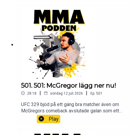
och vill höras i mmapodden? Maila oss på
mmapodden@gmail.comInstagram:
@mmapodden
@Pauldelvalle twitter: @pauldelvalle
MMA-
Podden Facebook Youtube Lyssna på Öppet
sinne Spotify iTunes Youtube
501. 501: McGregor lägg ner nu!
|
|
28:18
söndag 12 juli 2026
Ep.
501
UFC 329 bjöd på ett gäng bra matcher även om
McGregors comeback avslutade galan som ett
stort skämt. Bryter ner allt detta i veckans avsnitt.
Play
Bli Patreon och lyssna på podden utan
stimreklam, och få tillgång till exklusiva