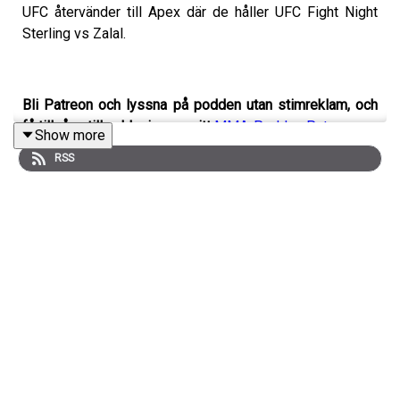
UFC återvänder till Apex där de håller UFC Fight Night
Sterling vs Zalal.
Bli Patreon och lyssna på podden utan stimreklam, och
få tillgång till exklusiva avsnitt
MMA-Podden Patreon
Show more
RSS
Swish: 12 34 15 30 29
Har du ett företag och vill höras i mmapodden? Maila
oss på mmapodden@gmail.com
Instagram: @mmapodden @Pauldelvalle
twitter: @pauldelvalle
MMA-Podden
Facebook
Youtube
Lyssna på Öppet sinne
Spotify
iTunes
Youtube