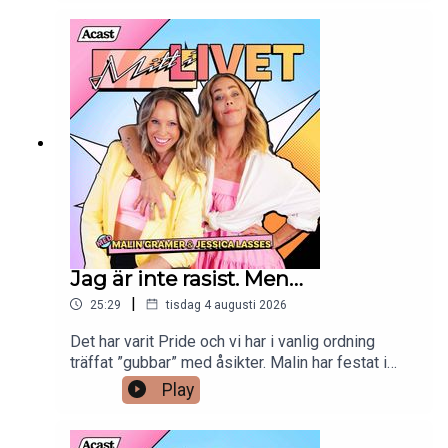
Ullared och vilka sommarminnen är det egentligen
som har etsat sig fast från barndomen? Sen var
det det där med oregelbunden mens också,
lyssna - det blir kul.
Jag är inte rasist. Men…
|
25:29
tisdag 4 augusti 2026
Det har varit Pride och vi har i vanlig ordning
träffat ”gubbar” med åsikter. Malin har festat i
sommarnatten och Jessica tycker det är högst
Play
rimligt att Marcus leker veterinär - något som ej
uppskattas alls. Malin lämnar landet och behöver
packa varmt, för dit hon ska är det kallt. Sen var