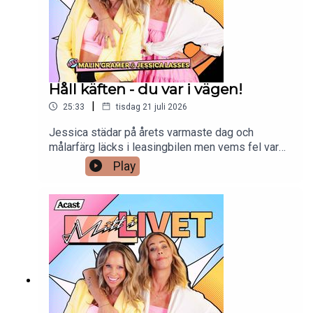
Håll käften - du var i vägen!
|
25:33
tisdag 21 juli 2026
Jessica städar på årets varmaste dag och
målarfärg läcks i leasingbilen men vems fel var
det egentligen? Malins garderob är en
Play
hermafrodit och förökar sig av sig själv. Elspark
till kidsen eller inte? Hur lättövertalad är man med
andra barnet? Jessica läser upp ett argt inlägg
från en Facebook-grupp. Sen var det det där med
trimmade mopeder och vattenballonger också,
lyssna - det blir kul!