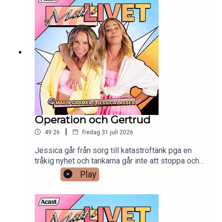
det det där med analsäcken också... Lyssna det
blir kul!
Operation och Gertrud
|
49:26
fredag 31 juli 2026
Jessica går från sorg till katastroftänk pga en
tråkig nyhet och tankarna går inte att stoppa och
allt landar i att hennes son kanske blir kriminell?
Play
Hur viktigt är umgänget egentligen för att våra
barn inte ska hamna på fel plats i livet? Inte helt
överraskande är Malin så sen så hon nästan inte
blir insläppt på Allsång på Skansen, och hur gick