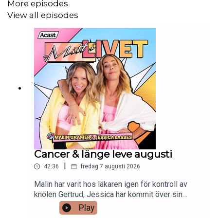
More episodes
View all episodes
Cancer & länge leve augusti
|
42:36
fredag 7 augusti 2026
Malin har varit hos läkaren igen för kontroll av
knölen Gertrud, Jessica har kommit över sin
augusti-ångest med hjälp av en följares
Play
tankeställande DM, det har nästan stulits på