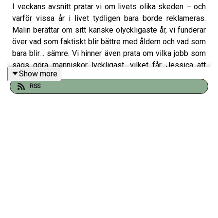
I veckans avsnitt pratar vi om livets olika skeden – och
varför vissa år i livet tydligen bara borde reklameras.
Malin berättar om sitt kanske olyckligaste år, vi funderar
över vad som faktiskt blir bättre med åldern och vad som
bara blir… sämre. Vi hinner även prata om vilka jobb som
sägs göra människor lyckligast, vilket får Jessica att
Show more
plötsligt vilja byta inriktning helt och bli barnmorska.
RSS
Rimligt? Oklart. Sen var det det där med sekten och
räfflade förhudar också – lyssna, det blir kul.