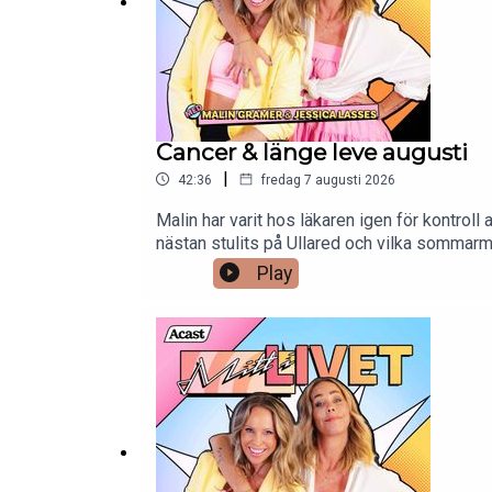
Cancer & länge leve augusti
|
42:36
fredag 7 augusti 2026
Malin har varit hos läkaren igen för kontrol
nästan stulits på Ullared och vilka sommar
också, lyssna - det blir kul.
Play