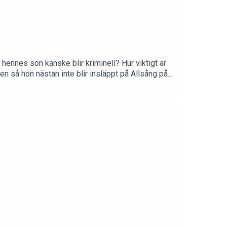
t hennes son kanske blir kriminell? Hur viktigt är
en så hon nästan inte blir insläppt på Allsång på
kaos vilket får Jessica att ragea över fel personer
 namn <3