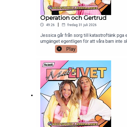
Operation och Gertrud
|
49:26
fredag 31 juli 2026
Jessica går från sorg till katastroftänk pga e
umgänget egentligen för att våra barn inte sk
Skansen, och hur gick det, fick hon sjunga el
Play
som valt serviceyrken, hur svårt kan det va