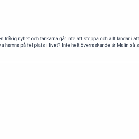
n tråkig nyhet och tankarna går inte att stoppa och allt landar i at
a hamna på fel plats i livet? Inte helt överraskande är Malin så s
ler inte? Det har varit en margaritakväll som slutade med ett taxi
ra? Sen var det det där med knölen i Malins bröst som nu har ett