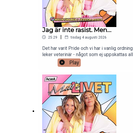
Jag är inte rasist. Men…
|
25:29
tisdag 4 augusti 2026
Det har varit Pride och vi har i vanlig ordni
leker veterinär - något som ej uppskattas al
också... Lyssna det blir kul!
Play