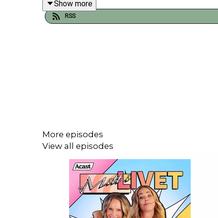
Show more
RSS
Sen var det det där om Jessica klarar av att följa 
More episodes
View all episodes