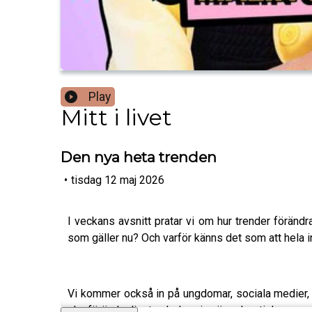
Play
Mitt i livet
Den nya heta trenden
•
tisdag 12 maj 2026
I veckans avsnitt pratar vi om hur trender föränd
som gäller nu? Och varför känns det som att hela 
Vi kommer också in på ungdomar, sociala medier, 
ska förändra livet och Jessica är… skeptisk.