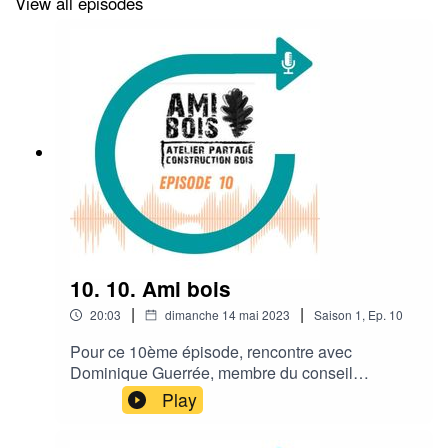
View all episodes
10. 10. Ami bois
|
|
20:03
dimanche 14 mai 2023
Saison
1
,
Ep.
10
Pour ce 10ème épisode, rencontre avec
Dominique Guerrée, membre du conseil
d'administration de l'association Ami Bois, atelier
Play
partagé de construction bois. Au beau milieu du
Causse, voila un projet qui conjugue