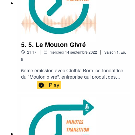
5. 5. Le Mouton Givré
|
|
21:17
mercredi 14 septembre 2022
Saison
1
,
Ep.
5
5ème émission avec Cinthia Born, co-fondatrice
du "Mouton givré", entreprise qui produit des
sacs isothermes en laine de mouton locale !
Play