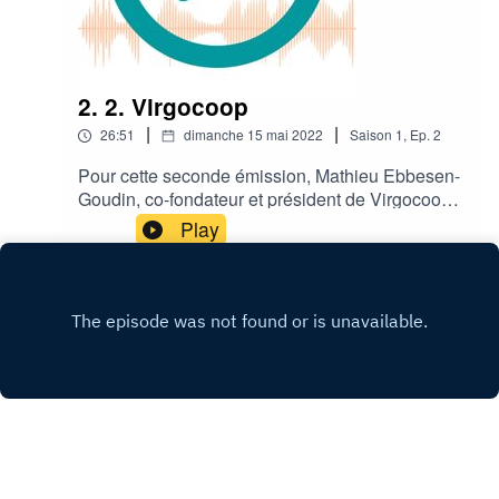
2. 2. Virgocoop
|
|
26:51
dimanche 15 mai 2022
Saison
1
,
Ep.
2
Pour cette seconde émission, Mathieu Ebbesen-
Goudin, co-fondateur et président de Virgocoop,
nous présente le projet de cette coopérative qui a
Play
pour but de (re)développer une filière textile
locale à base de chanvre.Bonne écoute !
FACEBOOK