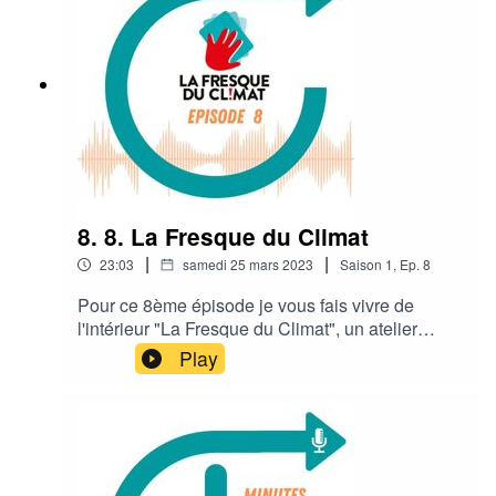
associatif. Bonne écoute !
8. 8. La Fresque du Climat
|
|
23:03
samedi 25 mars 2023
Saison
1
,
Ep.
8
Pour ce 8ème épisode je vous fais vivre de
l'intérieur "La Fresque du Climat", un atelier
participatif sur le changement climatique, animé
Play
par Marion Hauvette, que j'ai pu interviewer par
la suite. De très nombreuses sessions ont lieu
partout en France et tout au long de l'année.
Toutes les infos sur fresqueduclimat.org