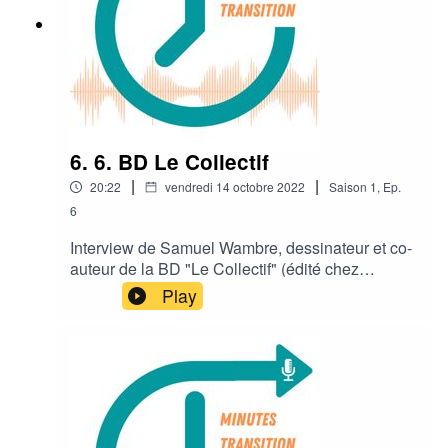
6. 6. BD Le Collectif
|
|
20:22
vendredi 14 octobre 2022
Saison
1
,
Ep.
6
Interview de Samuel Wambre, dessinateur et co-
auteur de la BD "Le Collectif" (édité chez
Dupuis), en direct du festival "La BD prend l'air"
Play
de Cajarc.