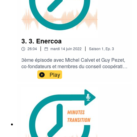
3. 3. Enercoa
|
|
26:04
mardi 14 juin 2022
Saison
1
,
Ep.
3
3ème épisode avec Michel Calvet et Guy Pezet,
co-fondateurs et membres du conseil coopératif
de ENERCOA (ENERgies Communauté Ouest-
Play
Aveyron), coopérative citoyenne de production
d'énergie solaire. Bonne écoute !