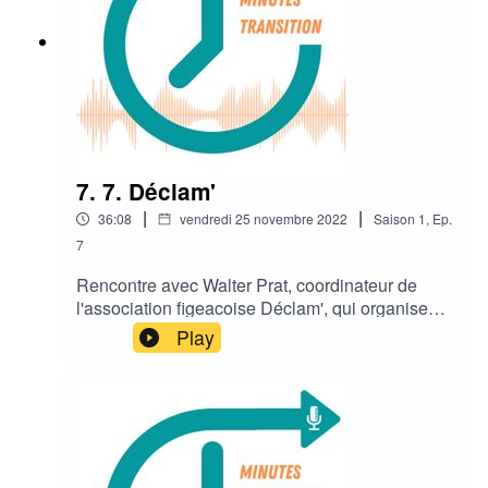
7. 7. Déclam'
|
|
36:08
vendredi 25 novembre 2022
Saison
1
,
Ep.
7
Rencontre avec Walter Prat, coordinateur de
l'association figeacoise Déclam', qui organise
entre autres des chantiers bénévoles autour du
Play
"petit" patrimoine rural, avec l'implication
d'habitants, de personnes d'ailleurs, de jeunes et
de moins jeunes...