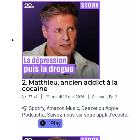
genou. Après un long coma et une rééducation
éprouvante, elle a trouvé dans le basket fauteuil
un chemin vers l’émancipation. Voici son histoire.
2. Matthieu, ancien addict à la
cocaïne
|
|
27:41
mardi 12 mai 2026
Saison
1
,
Ep.
2
🎧 Spotify, Amazon Music, Deezer ou Apple
Podcasts... Suivez-nous sur votre appli d'écoute
préférée ! 🎧 Matthieu, animateur de télévision,
Play
revient sur une période sombre de sa vie
marquée par une dépendance à la cocaïne. Il