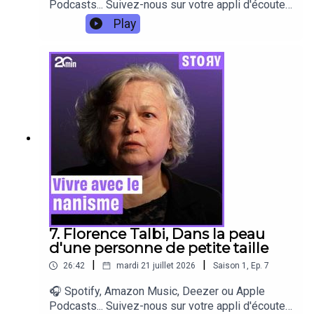
Podcasts... Suivez-nous sur votre appli d'écoute
préférée ! 🎧 Virginie est née sourde profonde :
Play
son enfance est marquée par les obstacles liés à
la communication et au regard des autres. Elle
raconte son adolescence en tant que jeune
femme sourde, puis son démarrage dans la vie
d'adulte : comment elle a refusé de laisser ces
difficultés définir sa destinée, en suivant un
cursus scolaire normal, jusqu’à s'entêter dans ses
études de droit et devenir la première avocate
sourde de France. Voici son histoire.
7. Florence Talbi, Dans la peau
d'une personne de petite taille
|
|
26:42
mardi 21 juillet 2026
Saison
1
,
Ep.
7
🎧 Spotify, Amazon Music, Deezer ou Apple
Podcasts... Suivez-nous sur votre appli d'écoute