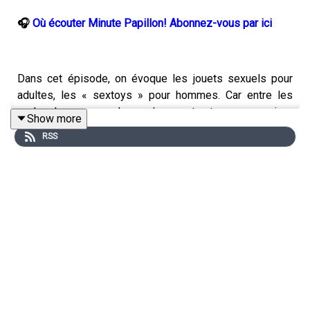
🎧
Où écouter Minute Papillon! Abonnez-vous par ici
Dans cet épisode, on évoque les jouets sexuels pour
adultes, les « sextoys » pour hommes. Car entre les
godes, les anneaux, les «
plugs
» et autres accessoires
Show more
BDSM
, l’offre au masculin s’est considérablement
RSS
élargie ces dernières années. Pour évoquer l’histoire et
les promesses de ces objets, notre invitée est
Clémence Chung, testeuse de « sextoys » depuis 2015,
qui fait de la pédagogie autour de la sexualité. On la
retrouve sur Youtube, Instagram et TikTok sous l’alias
@ClemityJane. Elle est l’autrice de «Le guide ultime des
sextoys» (
Marabout
, 17,90 euros). Bonne écoute!
🎙️ Un épisode d'Anne-Laëtitia Béraud