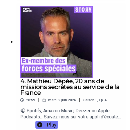
énormément dépensé, contractant de nombreux
crédits, appâté par le gain. Un jour, la pression
financière devient insupportable, il veut mettre fin
à ses jours, mais la vie en a décidé autrement.
Depuis cet événement, il a arrêté de jouer. Voici
son histoire.
4. Mathieu Dépée, 20 ans de
missions secrètes au service de la
France
|
|
28:59
mardi 9 juin 2026
Saison
1
,
Ep.
4
🎧 Spotify, Amazon Music, Deezer ou Apple
Podcasts... Suivez-nous sur votre appli d'écoute
préférée ! 🎧 Mathieu Dépée est un ex-membre
Play
des forces spéciales françaises et chef de