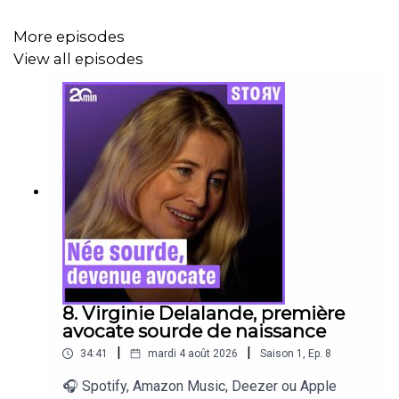
🪕 Sons : Full Alchemy - Léon - extrait du film
L'Arnacœur,
More episodes
réalisée par Pascal Chaumeil (2010) zonesons.com
View all episodes
🖻 Vignette: Canva / 20 Minutes
8. Virginie Delalande, première
avocate sourde de naissance
|
|
34:41
mardi 4 août 2026
Saison
1
,
Ep.
8
🎧 Spotify, Amazon Music, Deezer ou Apple