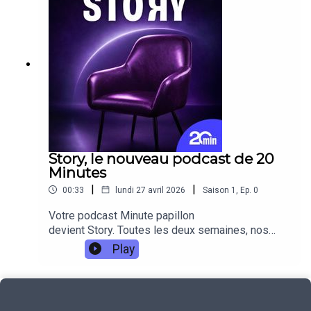
correspondance épistolaire, le couple garde
contact d’un bout à l’autre de l’Europe. Voici son
histoire.
Story, le nouveau podcast de 20
Minutes
|
|
00:33
lundi 27 avril 2026
Saison
1
,
Ep.
0
Votre podcast Minute papillon
devient Story. Toutes les deux semaines, nos
invités partageront des expériences
Play
personnelles marquantes, souvent liées à des
épreuves, des révélations ou des moments
déterminants de leur vie.Pour ne rien rater,
pensez à vous abonner à Story sur votre