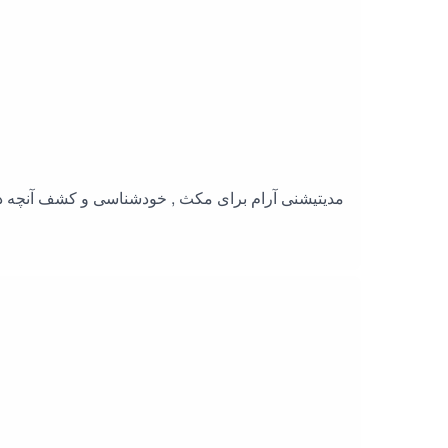
مدیتیشنی آرام برای مکث , خودشناسی و کشف آنچه در اعماق وجودتان حقیقتا اهمیت دارد. چند دقیقه ای به خودتان هدیه دهید و با ارزش های واقعی زندگی تان همسو شوید