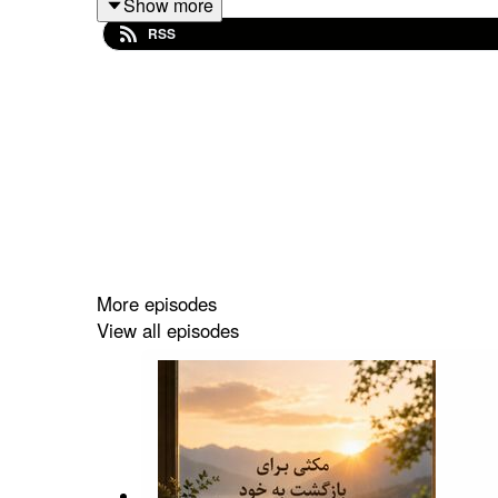
Show more
https://www.youtube.com/@maryamMeditatio
RSS
6362141041914806
🍀🌿🍀🌿
IR8501700000002
More episodes
View all episodes