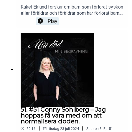
Rakel Eklund forskar om barn som förlorat syskon
eller föräldrar och föräldrar som har förlorat barn.
Rakel har de senaste åren också medverkat i
Play
olika forskningsprojekt som utvecklat nya appar
som kan användas av både barn och föräldrar
kring hur man bättre kommunicerar med varandra
kring döden.I programmet berättar hon om hur vi
oftast hanterar dessa svåra situationer samt ger
oss handfasta råd utifrån ha intervjuat många barn,
tonåringar och föräldrar. Rakels generella råd - Ha
mod. Det är inget farligt att prata om döden. Ett
tungt ämne, men ett lättlyssnat
avsnitt.minsorg.comungisorg.se
51. #51 Conny Sohlberg – Jag
hoppas få vara med om att
normalisera döden.
|
|
50:16
tisdag 23 juli 2024
Season
3
,
Ep.
51