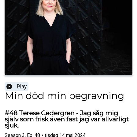
Play
Min död min begravning
#48 Terese Cedergren - Jag såg mig
själv som frisk även fast jag var allvarligt
sjuk.
Season
3
,
Ep.
48
•
tisdag 14 maj 2024