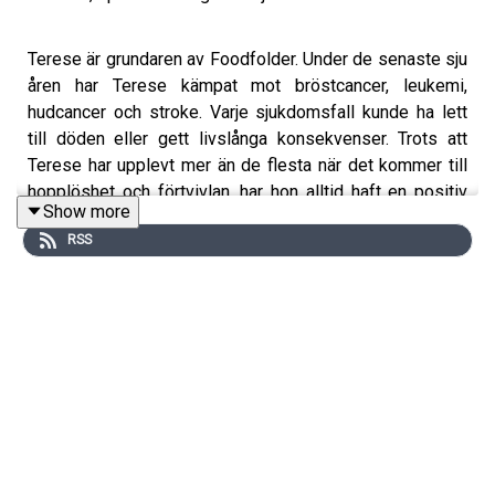
Terese är grundaren av Foodfolder. Under de senaste sju
åren har Terese kämpat mot bröstcancer, leukemi,
hudcancer och stroke. Varje sjukdomsfall kunde ha lett
till döden eller gett livslånga konsekvenser. Trots att
Terese har upplevt mer än de flesta när det kommer till
hopplöshet och förtvivlan, har hon alltid haft en positiv
Show more
inställning och inte betraktat sig själv som särskilt sjuk.
RSS
Hon tror att styrka och driv spelat en avgörande roll för
hennes överlevnad och möjlighet att leva ett relativt
normalt liv idag. Terese betonar vikten av att inte stänga
ute allvarligt sjuka personer. Ge oss möjlighet att delta,
och om man inte kan, tackar man nej. Men fortsätt att
inkludera. En gripande berättelse om hur Terese klarat
allvarlig sjukdom, återhämtning och sedan mötas av nya
motgångar.
foodfolder.se