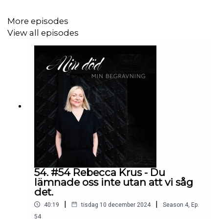
tobiasregistret.se
More episodes
View all episodes
54. #54 Rebecca Krus - Du
lämnade oss inte utan att vi såg
det.
|
|
40:19
tisdag 10 december 2024
Season
4
,
Ep.
54