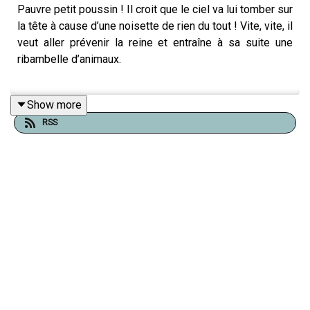
Pauvre petit poussin ! Il croit que le ciel va lui tomber sur
la tête à cause d’une noisette de rien du tout ! Vite, vite, il
veut aller prévenir la reine et entraîne à sa suite une
ribambelle d’animaux.
Show more
Avec Mille et une histoires, découvre l'histoire du Moulin
RSS
Magique. Et si cette histoire t'a plu, découvre le
magazine Mille et une histoire, pour s'émerveiller chaque
mois avec des contes du monde entier :
https://www.fleuruspresse.com/magazines/pour-les-
plus-petits/mille-et-une-histoires
Les contes Mille et une histoires sont issus du
magazine éponyme édité par Fleurus Presse, marque du
groupe Unique Heritage Média