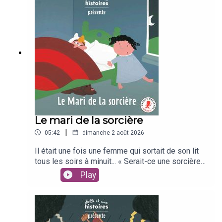
Léopold RoyFleurus Presse / Unique Heritage
Media
Le mari de la sorcière
|
05:42
dimanche 2 août 2026
Il était une fois une femme qui sortait de son lit
tous les soirs à minuit... « Serait-ce une sorcière
?» se demande son mari, intrigué. Pour le savoir, il
Play
décide de la suivre incognito. Mais gare à lui, sa
curiosité pourrait bien lui attirer des ennuis
!D'après un conte écossaisUn texte de Claire
LaurensIllustré par Vincent BourgeauInterprété