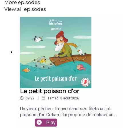
Crédits :
More episodes
View all episodes
Autrice : Karine-Marie Amiot
Illustré par Volker Theinhardt
Voix : Agathe Raymond Cahuzac
Musique, enregistrement & sound design : Léopold Roy
Unique Heritage Media
Le petit poisson d'or
|
09:29
samedi 8 août 2026
Un vieux pêcheur trouve dans ses filets un joli
poisson d’or. Celui-ci lui propose de réaliser un
vœu. Mais quand le pêcheur parle à sa femme du
Play
poisson magique, celle-ci fait caprice sur caprice