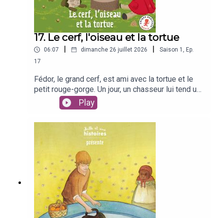
17. Le cerf, l'oiseau et la tortue
|
|
06:07
dimanche 26 juillet 2026
Saison
1
,
Ep.
17
Fédor, le grand cerf, est ami avec la tortue et le
petit rouge-gorge. Un jour, un chasseur lui tend un
piège. Ses compagnons parviendront-ils à le tirer
Play
d'affaire ?D'après un conte indien.Avec Mille et
une histoires, découvre l'histoire du cerf, de
l'oiseau et de la tortue. Et si cette histoire t'a plu,
découvre le magazine Mille et une histoire, pour
s'émerveiller chaque mois avec des contes du
monde entier :
https://www.fleuruspresse.com/magazines/pour-
les-plus-petits/mille-et-une-histoiresLes contes
Mille et une histoires sont issus du magazine
éponyme édité par Fleurus Presse, marque du
groupe Unique Heritage MédiaCrédits :Autrice :