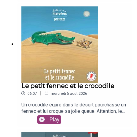
!Un texte de Karine-Marie AmiotIllustré par
Manola CapriniInterprété par Clara
ZieglerEnregistré et mis en musique par Léopold
RoyFleurus Presse / Unique Heritage Media
Le petit fennec et le crocodile
|
06:07
mercredi 5 août 2026
Un crocodile égaré dans le désert pourchasse un
fennec et lui croque sa jolie queue. Attention, le
petit fennec va vouloir se venger !Un texte de
Play
Kéthévane DavrichewyIllustré par Fabienne
TeyssèdreInterprété par Tadrina
HockingEnregistré et mis en musique par