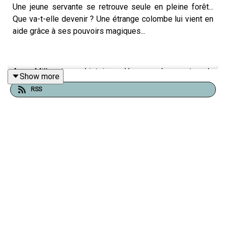
Une jeune servante se retrouve seule en pleine forêt...
Que va-t-elle devenir ? Une étrange colombe lui vient en
aide grâce à ses pouvoirs magiques...
Avec Mille et une histoires, découvre des contes du
Show more
monde entier. Et si cette histoire t'a plu, découvre le
RSS
magazine Mille et une histoire, pour s'émerveiller chaque
mois avec des contes du monde entier :
https://www.fleuruspresse.com/magazines/pour-les-
plus-petits/mille-et-une-histoires
Les contes Mille et une histoires sont issus du
magazine éponyme édité par Fleurus Presse, marque du
groupe Unique Heritage Média.
Tu peux également retrouver les contes Mille et une
Histoire sur Youtube.