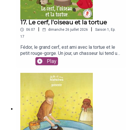
17. Le cerf, l'oiseau et la tortue
|
|
06:07
dimanche 26 juillet 2026
Saison
1
,
Ep.
17
Fédor, le grand cerf, est ami avec la tortue et le
petit rouge-gorge. Un jour, un chasseur lui tend un
piège. Ses compagnons parviendront-ils à le tirer
Play
d'affaire ?D'après un conte indien.Avec Mille et
une histoires, découvre l'histoire du cerf, de
l'oiseau et de la tortue. Et si cette histoire t'a plu,
découvre le magazine Mille et une histoire, pour
s'émerveiller chaque mois avec des contes du
monde entier :
https://www.fleuruspresse.com/magazines/pour-
les-plus-petits/mille-et-une-histoiresLes contes
Mille et une histoires sont issus du magazine
éponyme édité par Fleurus Presse, marque du
groupe Unique Heritage MédiaCrédits :Autrice :