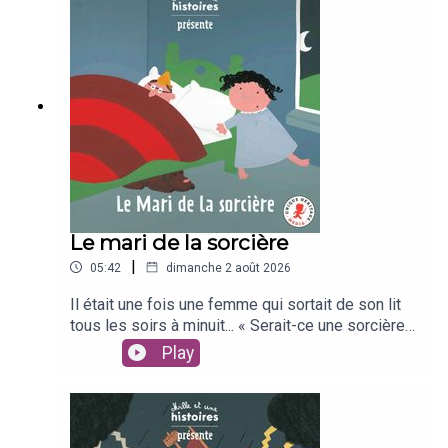
Léopold RoyFleurus Presse / Unique Heritage
Media
Le mari de la sorcière
|
05:42
dimanche 2 août 2026
Il était une fois une femme qui sortait de son lit
tous les soirs à minuit... « Serait-ce une sorcière
?» se demande son mari, intrigué. Pour le savoir, il
Play
décide de la suivre incognito. Mais gare à lui, sa
curiosité pourrait bien lui attirer des ennuis
!D'après un conte écossaisUn texte de Claire
LaurensIllustré par Vincent BourgeauInterprété