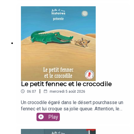
!Un texte de Karine-Marie AmiotIllustré par
Manola CapriniInterprété par Clara
ZieglerEnregistré et mis en musique par Léopold
RoyFleurus Presse / Unique Heritage Media
Le petit fennec et le crocodile
|
06:07
mercredi 5 août 2026
Un crocodile égaré dans le désert pourchasse un
fennec et lui croque sa jolie queue. Attention, le
petit fennec va vouloir se venger !Un texte de
Play
Kéthévane DavrichewyIllustré par Fabienne
TeyssèdreInterprété par Tadrina
HockingEnregistré et mis en musique par