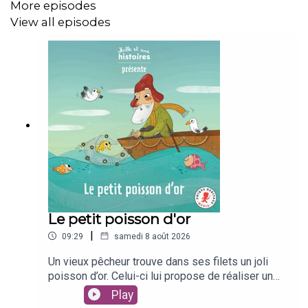
More episodes
View all episodes
Crédits :
Auteur : Kéthévane Davrichewy
Illustré par Myriam Deru
Voix : Agathe Raymond Cahuzac
Musique, enregistrement & sound design : Léopold Roy
© Unique Heritage Media / La Maison du Podcast
Le petit poisson d'or
|
09:29
samedi 8 août 2026
Un vieux pêcheur trouve dans ses filets un joli
poisson d’or. Celui-ci lui propose de réaliser un
vœu. Mais quand le pêcheur parle à sa femme du
Play
poisson magique, celle-ci fait caprice sur caprice