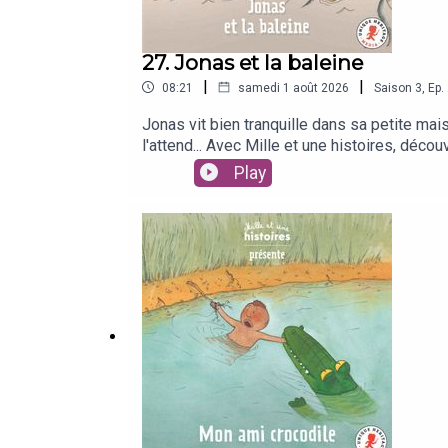
27. Jonas et la baleine
|
|
08:21
samedi 1 août 2026
Saison
3
,
Ep.
Jonas vit bien tranquille dans sa petite mai
l'attend... Avec Mille et une histoires, décou
s'émerveiller chaque mois avec des contes
Play
contes Mille et une histoires sont issus d
NoëlIllustration : Magali ClaveletVoix : A