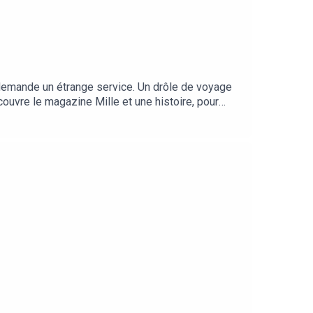
ui demande un étrange service. Un drôle de voyage
découvre le magazine Mille et une histoire, pour
ur-les-plus-petits/mille-et-une-histoiresLes
Unique Heritage MédiaCrédits :Autrice : Genevive
yUnique Heritage Media