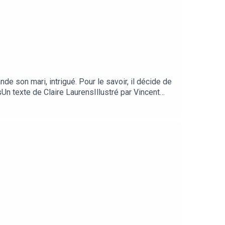
nde son mari, intrigué. Pour le savoir, il décide de
isUn texte de Claire LaurensIllustré par Vincent
ue Heritage Media