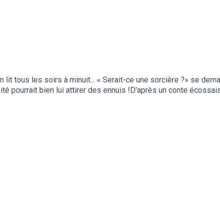
 lit tous les soirs à minuit... « Serait-ce une sorcière ?» se dema
osité pourrait bien lui attirer des ennuis !D'après un conte écossa
en musique et enregistré par Léopold RoyFleurus Presse / Uniq