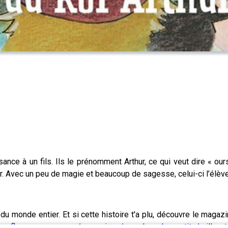
sance à un fils. Ils le prénomment Arthur, ce qui veut dire « 
r. Avec un peu de magie et beaucoup de sagesse, celui-ci l’élève af
u monde entier. Et si cette histoire t'a plu, découvre le magazi
ww.fleuruspresse.com/magazines/pour-les-plus-petits/mille-et