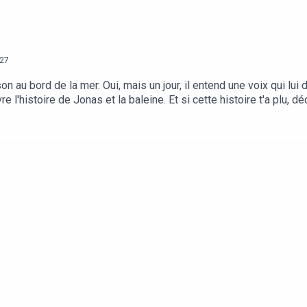
27
son au bord de la mer. Oui, mais un jour, il entend une voix qui l
vre l'histoire de Jonas et la baleine. Et si cette histoire t'a plu, 
 du monde entier : https://www.fleuruspresse.com/magazines/po
u magazine éponyme édité par Fleurus Presse, marque du groupe 
naïs AzemaMusique, enregistrement & sound design : Léopold Ro