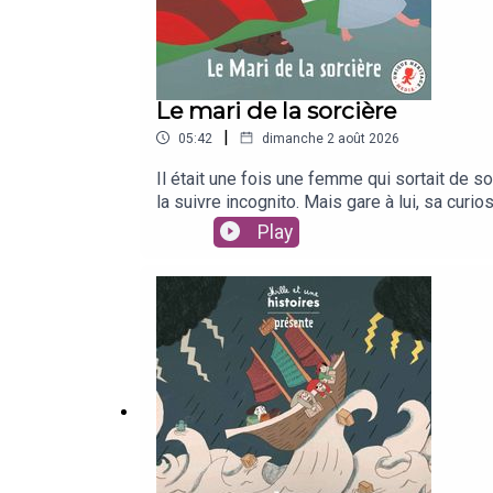
Le mari de la sorcière
|
05:42
dimanche 2 août 2026
Il était une fois une femme qui sortait de son
la suivre incognito. Mais gare à lui, sa curi
BourgeauInterprété par Cindy MollaretMis 
Play