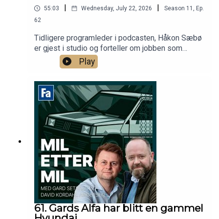
|
|
55:03
Wednesday, July 22, 2026
Season
11
,
Ep.
62
Tidligere programleder i podcasten, Håkon Sæbø
er gjest i studio og forteller om jobben som
kommunikasjonssjef i Audi Norge. I tillegg
Play
snakkes det Cars & Coffee, før Håkon og David
diskuterer hvor en kul biljakt i film bør finne sted,
og hvilke biler som må være med.
61. Gards Alfa har blitt en gammel
Hyundai