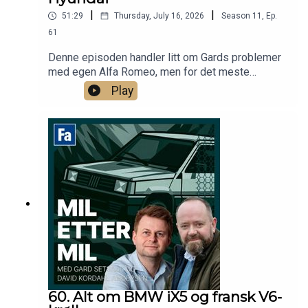
|
|
51:29
Thursday, July 16, 2026
Season
11
,
Ep.
61
Denne episoden handler litt om Gards problemer
med egen Alfa Romeo, men for det meste
snakkes det om feriebiler for to til 150 000
Play
kroner.
60. Alt om BMW iX5 og fransk V6-