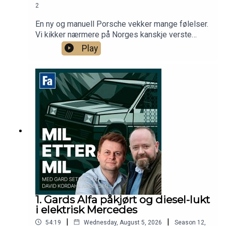
2
En ny og manuell Porsche vekker mange følelser.
Vi kikker nærmere på Norges kanskje verste
Lada, mens Gard avslører to kardinalfeil fra
Play
bilturen i Europa.
1. Gards Alfa påkjørt og diesel-lukt
i elektrisk Mercedes
|
|
54:19
Wednesday, August 5, 2026
Season
12
,