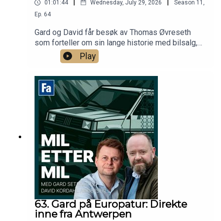
|
|
01:01:44
Wednesday, July 29, 2026
Season
11
,
Ep.
64
Gard og David får besøk av Thomas Øvreseth
som forteller om sin lange historie med bilsalg,
bilentusiasme og ikke minst Jaguars historie i
Play
Norge. Hva som er bra entusiastkjøp for tiden er
selvsagt også tema!
63. Gard på Europatur: Direkte
inne fra Antwerpen