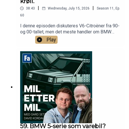
krøll.
|
|
38:43
Wednesday, July 15, 2026
Season
11
,
Ep.
60
I denne episoden diskuteres V6-Citroëner fra 90-
og 00-tallet, men det meste handler om BMW
iX5!
Play
59. BMW 5-serie som varebil?