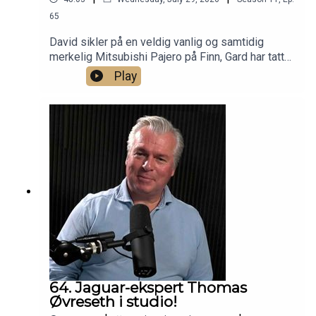
65
David sikler på en veldig vanlig og samtidig
merkelig Mitsubishi Pajero på Finn, Gard har tatt
sin Mercedes SL på verksted for å reparere én
Play
ting og samtidig få en annen ting ødelagt. Og vi
diskuterer feriebiler.
64. Jaguar-ekspert Thomas
Øvreseth i studio!