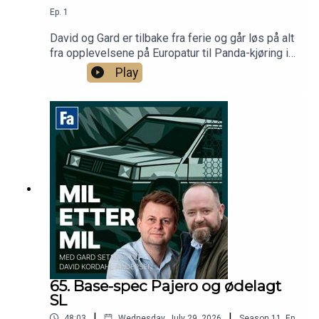
Ep.
1
David og Gard er tilbake fra ferie og går løs på alt
fra opplevelsene på Europatur til Panda-kjøring i
Oslo - og det blir Mercedes-nyheter.
Play
65. Base-spec Pajero og ødelagt
SL
|
|
48:03
Wednesday, July 29, 2026
Season
11
,
Ep.