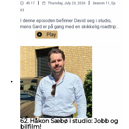
|
|
45:17
Thursday, July 23, 2026
Season
11
,
Ep.
63
I denne episoden befinner David seg i studio,
mens Gard er på gang med en skikkelig roadtrip
gjennom Europa og blir med på tråden fra Belgia.
Play
Det snakkes gammel Alfa Romeo på tur,
Autobahn-kjøring, mat, vriene hotellparkeringer og
det hele. Liker du biltur, kan du ikke gå glipp av
dette! Til slutt sneies det innom en Ferrari V12
med manuell som ikke er manuell.
62. Håkon Sæbø i studio: Jobb og
bilfilm!