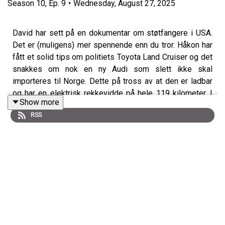
Season
10
,
Ep.
9
•
Wednesday, August 27, 2025
David har sett på en dokumentar om støtfangere i USA.
Det er (muligens) mer spennende enn du tror. Håkon har
fått et solid tips om politiets Toyota Land Cruiser og det
snakkes om nok en ny Audi som slett ikke skal
importeres til Norge. Dette på tross av at den er ladbar
og har en elektrisk rekkevidde på hele 119 kilometer. I
Show more
tillegg snakker David og Håkon om hva du bør passe på
RSS
om du skal kjøre på bane for første gang.