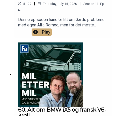
|
|
51:29
Thursday, July 16, 2026
Season
11
,
Ep.
61
Denne episoden handler litt om Gards problemer
med egen Alfa Romeo, men for det meste
snakkes det om feriebiler for to til 150 000
Play
kroner.
60. Alt om BMW iX5 og fransk V6-
krøll.