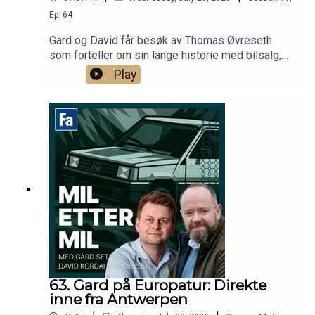
Ep.
64
Gard og David får besøk av Thomas Øvreseth
som forteller om sin lange historie med bilsalg,
bilentusiasme og ikke minst Jaguars historie i
Play
Norge. Hva som er bra entusiastkjøp for tiden er
selvsagt også tema!
63. Gard på Europatur: Direkte
inne fra Antwerpen