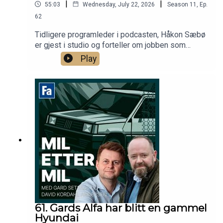
|
|
55:03
Wednesday, July 22, 2026
Season
11
,
Ep.
62
Tidligere programleder i podcasten, Håkon Sæbø
er gjest i studio og forteller om jobben som
kommunikasjonssjef i Audi Norge. I tillegg
Play
snakkes det Cars & Coffee, før Håkon og David
diskuterer hvor en kul biljakt i film bør finne sted,
og hvilke biler som må være med.
61. Gards Alfa har blitt en gammel
Hyundai