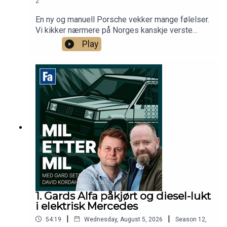
2
En ny og manuell Porsche vekker mange følelser.
Vi kikker nærmere på Norges kanskje verste
Lada, mens Gard avslører to kardinalfeil fra
Play
bilturen i Europa.
1. Gards Alfa påkjørt og diesel-lukt
i elektrisk Mercedes
|
|
54:19
Wednesday, August 5, 2026
Season
12
,