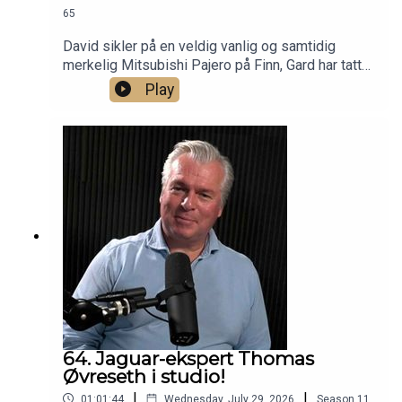
65
David sikler på en veldig vanlig og samtidig
merkelig Mitsubishi Pajero på Finn, Gard har tatt
sin Mercedes SL på verksted for å reparere én
Play
ting og samtidig få en annen ting ødelagt. Og vi
diskuterer feriebiler.
64. Jaguar-ekspert Thomas
Øvreseth i studio!
|
|
01:01:44
Wednesday, July 29, 2026
Season
11
,