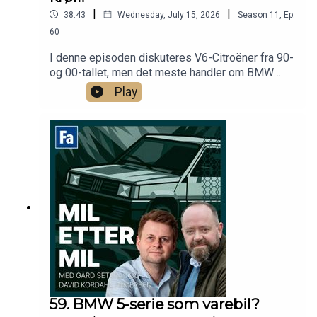
|
|
38:43
Wednesday, July 15, 2026
Season
11
,
Ep.
60
I denne episoden diskuteres V6-Citroëner fra 90-
og 00-tallet, men det meste handler om BMW
iX5!
Play
59. BMW 5-serie som varebil?