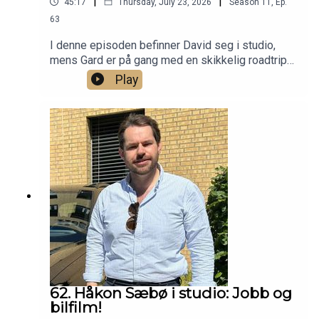
|
|
45:17
Thursday, July 23, 2026
Season
11
,
Ep.
63
I denne episoden befinner David seg i studio,
mens Gard er på gang med en skikkelig roadtrip
gjennom Europa og blir med på tråden fra Belgia.
Play
Det snakkes gammel Alfa Romeo på tur,
Autobahn-kjøring, mat, vriene hotellparkeringer og
det hele. Liker du biltur, kan du ikke gå glipp av
dette! Til slutt sneies det innom en Ferrari V12
med manuell som ikke er manuell.
62. Håkon Sæbø i studio: Jobb og
bilfilm!