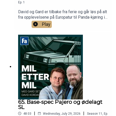
Ep.
1
David og Gard er tilbake fra ferie og går løs på alt
fra opplevelsene på Europatur til Panda-kjøring i
Oslo - og det blir Mercedes-nyheter.
Play
65. Base-spec Pajero og ødelagt
SL
|
|
48:03
Wednesday, July 29, 2026
Season
11
,
Ep.