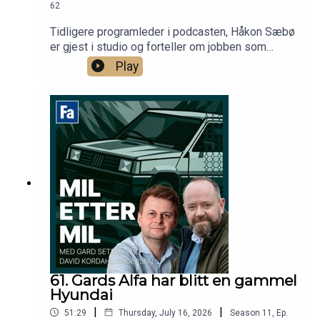
62
Tidligere programleder i podcasten, Håkon Sæbø
er gjest i studio og forteller om jobben som
kommunikasjonssjef i Audi Norge. I tillegg
Play
snakkes det Cars & Coffee, før Håkon og David
diskuterer hvor en kul biljakt i film bør finne sted,
og hvilke biler som må være med.
61. Gards Alfa har blitt en gammel
Hyundai
|
|
51:29
Thursday, July 16, 2026
Season
11
,
Ep.