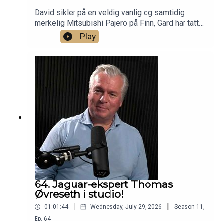
David sikler på en veldig vanlig og samtidig
merkelig Mitsubishi Pajero på Finn, Gard har tatt
sin Mercedes SL på verksted for å reparere én
Play
ting og samtidig få en annen ting ødelagt. Og vi
diskuterer feriebiler.
64. Jaguar-ekspert Thomas
Øvreseth i studio!
|
|
01:01:44
Wednesday, July 29, 2026
Season
11
,
Ep.
64