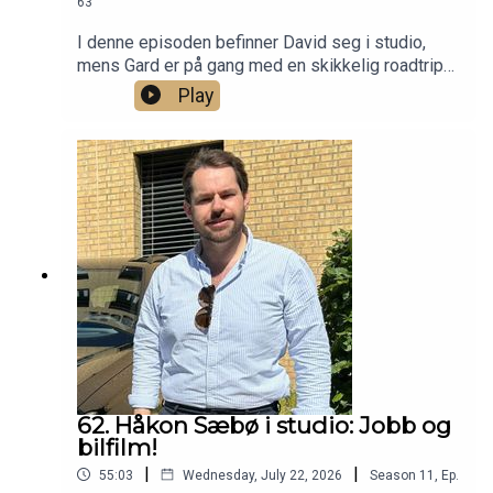
63
I denne episoden befinner David seg i studio,
mens Gard er på gang med en skikkelig roadtrip
gjennom Europa og blir med på tråden fra Belgia.
Play
Det snakkes gammel Alfa Romeo på tur,
Autobahn-kjøring, mat, vriene hotellparkeringer og
det hele. Liker du biltur, kan du ikke gå glipp av
dette! Til slutt sneies det innom en Ferrari V12
med manuell som ikke er manuell.
62. Håkon Sæbø i studio: Jobb og
bilfilm!
|
|
55:03
Wednesday, July 22, 2026
Season
11
,
Ep.