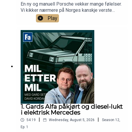
En ny og manuell Porsche vekker mange følelser.
Vi kikker nærmere på Norges kanskje verste
Lada, mens Gard avslører to kardinalfeil fra
Play
bilturen i Europa.
1. Gards Alfa påkjørt og diesel-lukt
i elektrisk Mercedes
|
|
54:19
Wednesday, August 5, 2026
Season
12
,
Ep.
1