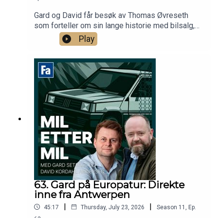
Gard og David får besøk av Thomas Øvreseth
som forteller om sin lange historie med bilsalg,
bilentusiasme og ikke minst Jaguars historie i
Play
Norge. Hva som er bra entusiastkjøp for tiden er
selvsagt også tema!
63. Gard på Europatur: Direkte
inne fra Antwerpen
|
|
45:17
Thursday, July 23, 2026
Season
11
,
Ep.