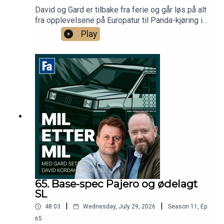
David og Gard er tilbake fra ferie og går løs på alt
fra opplevelsene på Europatur til Panda-kjøring i
Oslo - og det blir Mercedes-nyheter.
Play
65. Base-spec Pajero og ødelagt
SL
|
|
48:03
Wednesday, July 29, 2026
Season
11
,
Ep.
65