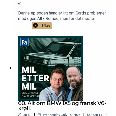
61
Denne episoden handler litt om Gards problemer
med egen Alfa Romeo, men for det meste
snakkes det om feriebiler for to til 150 000
Play
kroner.
60. Alt om BMW iX5 og fransk V6-
krøll.
|
|
38:43
Wednesday, July 15, 2026
Season
11
,
Ep.