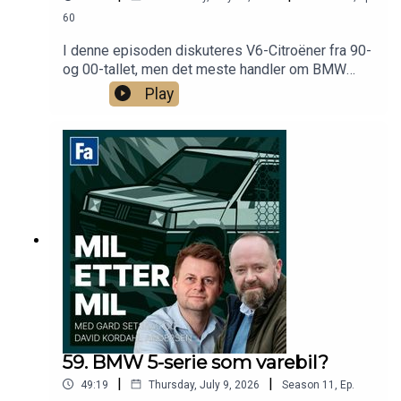
60
I denne episoden diskuteres V6-Citroëner fra 90-
og 00-tallet, men det meste handler om BMW
iX5!
Play
59. BMW 5-serie som varebil?
|
|
49:19
Thursday, July 9, 2026
Season
11
,
Ep.