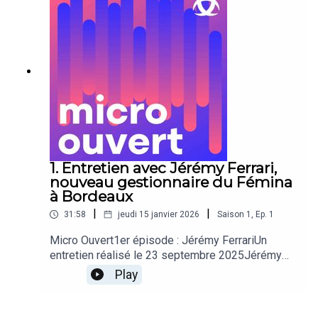
son parcours, son rapport à Bordeaux, mais aussi
l'origine de son amour pour la Grande Boucle.
1. Entretien avec Jérémy Ferrari,
nouveau gestionnaire du Fémina
à Bordeaux
|
|
31:58
jeudi 15 janvier 2026
Saison
1
,
Ep.
1
Micro Ouvert1er épisode : Jérémy FerrariUn
entretien réalisé le 23 septembre 2025Jérémy
Ferrari est un humoriste reconnu nationalement.
Play
Depuis ses débuts dans l'émission de télévision
"On n'demande qu'à en rire" en 2010, l'Ardennais
d'origine a cultivé son originalité en sillonnant la