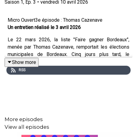
Saison
1
,
Ep.
3
•
vendredi 10 avril 2026
Micro Ouvert3e épisode : Thomas Cazenave
Un entretien réalisé le 3 avril 2026
Le 22 mars 2026, la liste "Faire gagner Bordeaux",
menée par Thomas Cazenave, remportait les élections
municipales de Bordeaux. Cinq jours plus tard, le
nouveau maire était élu lors de la première séance du
Show more
Conseil municipal. Ces premiers jours de mandat sont
RSS
l'occasion de mieux connaître Thomas Cazenave, de ses
origines bordelaises en passant par son parcours
académique puis au sein de l'appareil d'Etat. Mais aussi
de détailler son projet pour la Ville.
More episodes
View all episodes