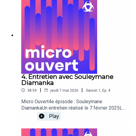
4. Entretien avec Souleymane
Diamanka
|
|
38:59
jeudi 7 mai 2026
Saison
1
,
Ep.
4
Micro Ouvert4e épisode : Souleymane
DiamankaUn entretien réalisé le 7 février 2025Le
poète-slameur Souleymane Diamanka est un
Play
enfant de Bordeaux, et plus précisément du
quartier des Aubiers. Après avoir démarré sa
route artistique en prenant la roue du rap français