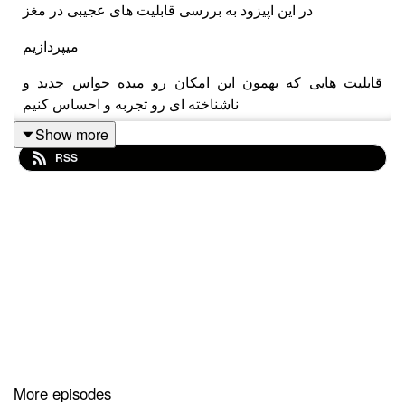
در این اپیزود به بررسی قابلیت های عجیبی در مغز
میپردازیم
قابلیت هایی که بهمون این امکان رو میده حواس جدید و
ناشناخته ای رو تجربه و احساس کنیم
Show more
RSS
اسپانسر این اپیزود از ماه کست
مای اسمارت ژن
برای دیدن جزییات هر کدوم از چکاپ ها و اشنایی با این پلتفرم
مای اسمارت ژن بزنید.
میتونید یه سری به
سایت
و
پیج
More episodes