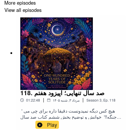
More episodes
View all episodes
اینستاگرام و راه ارتباط با من
اینستاگرام ماه کست
یوتیوب ماه کست
کانال روانشناسی ماه کست
ایمیل
کانال تلگرام موزیک های ماه کست
طراحی کاور؛ یلدا یزدانفر
118. صد سال تنهایی؛ اپیزود هفتم
|
|
118
Ep.
,
3
Season
۱۴۰۵ مرداد ۳, شنبه
01:22:48
شخصیت های این اپیزود
' هیچ کس دیگه نمیدونست دقیقا داره برای چی می
خانواده بوئندیا
جنگه!!' خوانش و توضیح بخش ششم کتاب صد سال
تنهاییگوش دادن به این پادکست کاملا رایگان و برای
Play
خوسه ارکادیو بوئندیا
بالا بردن سطح آگاهیه. اما اگر دوست دارید در این