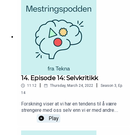
opplevelser fra studenttilværelsen i tillegg til
innspill fra dyktige fagpersoner.
14. Episode 14: Selvkritikk
|
|
11:12
Thursday, March 24, 2022
Season
3
,
Ep.
14
Forskning viser at vi har en tendens til å være
strengere med oss selv enn vi er med andre.
Hvorfor er det slik? I Mestringspodden fra Tekna
Play
får du råd og hjelp til hvordan du skal møte
utfordringer og muligheter i studietiden. Du får