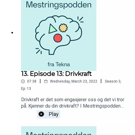
høre fra studenter som deler av sine erfaringer og
opplevelser fra studenttilværelsen i tillegg til
innspill fra dyktige fagpersoner.
13. Episode 13: Drivkraft
|
|
07:38
Wednesday, March 23, 2022
Season
3
,
Ep.
13
Drivkraft er det som engasjerer oss og det vi tror
på. Kjenner du din drivkraft? I Mestringspodden
fra Tekna får du råd og hjelp til hvordan du skal
Play
møte utfordringer og muligheter i studietiden. Du
får høre fra studenter som deler av sine
erfaringer og opplevelser fra studenttilværelsen i