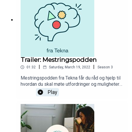
studenttilværelsen i tillegg til innspill fra dyktige
fagpersoner.
Trailer: Mestringspodden
|
|
01:32
Saturday, March 19, 2022
Season
3
Mestringspodden fra Tekna får du råd og hjelp til
hvordan du skal møte utfordringer og muligheter i
studietiden. Du får høre fra studenter som deler
Play
av sine erfaringer og opplevelser fra
studenttilværelsen i tillegg til innspill fra dyktige
fagpersoner.