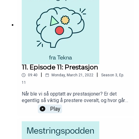
studenttilværelsen i tillegg til innspill fra dyktige
fagpersoner.
11. Episode 11: Prestasjon
|
|
09:40
Monday, March 21, 2022
Season
3
,
Ep.
11
Når ble vi så opptatt av prestasjoner? Er det
egentlig så viktig å prestere overalt, og hvor går
skillet mellom sunt og usunt prestasjonspress? I
Play
Mestringspodden fra Tekna får du råd og hjelp til
hvordan du skal møte utfordringer og muligheter i
studietiden. Du får høre fra studenter som deler
av sine erfaringer og opplevelser fra