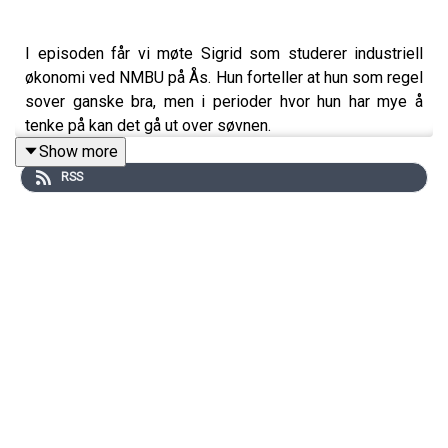
I episoden får vi møte Sigrid som studerer industriell
økonomi ved NMBU på Ås. Hun forteller at hun som regel
sover ganske bra, men i perioder hvor hun har mye å
tenke på kan det gå ut over søvnen.
Show more
– Problemet mitt er å faktisk sovne. Da ligger jeg og
RSS
tenker på alt jeg burde gjort og ting som jeg har glemt.
Når jeg har fått disse tankene i hodet klarer jeg ikke
slippe dem, og da kan det ta lang tid før jeg sovner, sier
Sigrid.
Mestringspodden er en podkast fra Tekna som ledes av
Kenneth Stubhaug Karlsen. Send oss gjerne ris, ros og
innspill til temaer på
podkast@tekna.no
!