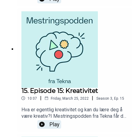
ferdigheter. I Mestringspodden fra Tekna får du
råd og hjelp til hvordan du skal møte utfordringer
og muligheter i studietiden. Du får høre fra
studenter som deler av sine erfaringer og
opplevelser fra studenttilværelsen i tillegg til
innspill fra dyktige fagpersoner.
15. Episode 15: Kreativitet
|
|
10:07
Friday, March 25, 2022
Season
3
,
Ep.
15
Hva er egentlig kreativitet og kan du lære deg å
være kreativ?I Mestringspodden fra Tekna får du
råd og hjelp til hvordan du skal møte utfordringer
Play
og muligheter i studietiden. Du får høre fra
studenter som deler av sine erfaringer og