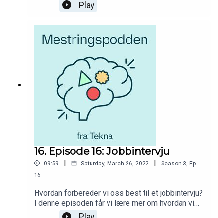
Hva slags endringer er de mest vanlige, og
Play
hvordan finner man sin identitet som
arbeidstaker? I Mestringspodden fra Tekna får du
råd og hjelp til hvordan du skal møte utfordringer
og muligheter i studietiden. Du får høre fra
studenter som deler av sine erfaringer og
opplevelser fra studenttilværelsen i tillegg til
innspill fra dyktige fagpersoner.
16. Episode 16: Jobbintervju
|
|
09:59
Saturday, March 26, 2022
Season
3
,
Ep.
16
Hvordan forbereder vi oss best til et jobbintervju?
I denne episoden får vi lære mer om hvordan vi
definerer og formidler egne styrker, kvaliteter og
Play