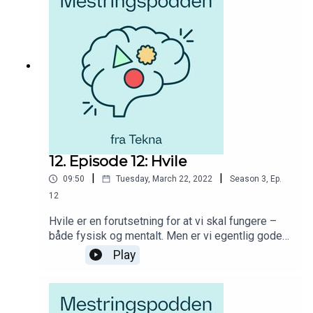
tillegg til innspill fra dyktige fagpersoner.
12. Episode 12: Hvile
|
|
09:50
Tuesday, March 22, 2022
Season
3
,
Ep.
12
Hvile er en forutsetning for at vi skal fungere –
både fysisk og mentalt. Men er vi egentlig gode
nok på det? Og hvordan hviler vi best? I
Play
Mestringspodden fra Tekna får du råd og hjelp til
hvordan du skal møte utfordringer og muligheter i
studietiden. Du får høre fra studenter som deler
av sine erfaringer og opplevelser fra