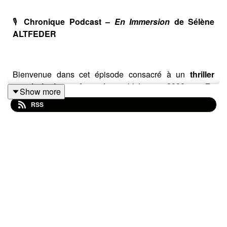
🎙️
Chronique Podcast –
En Immersion
de Sélène
ALTFEDER
Bienvenue dans cet épisode consacré à un
thriller
psychologique français
publié en
2022
:
En
Show more
Immersion
de *
Sélène ALTFEDER
.
RSS
Un roman que j’ai découvert en
service presse
numérique
, et pour lequel je remercie l’auteure de sa
confiance.
👉 Dans ce thriller sombre et haletant, nous suivons
Yaëlle Syprien
, une policière parisienne brutalement
enlevée et séquestrée par une organisation
mystérieuse. Torturée sans comprendre pourquoi,