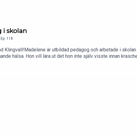
g i skolan
,
Ep.
118
ad Klingvall!Madelene är utbildad pedagog och arbetade i skolan
de hälsa. Hon vill lära ut det hon inte själv visste innan kraschen
olan och vill påverka skolan att arbeta med mental träning i skol