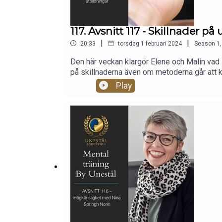
117. Avsnitt 117 - Skillnader på
|
|
20:33
torsdag 1 februari 2024
Season
1
Den här veckan klargör Elene och Malin vad sk
på skillnaderna även om metoderna går att k
till info@unestal.se
Play