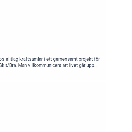
s elitlag kraftsamlar i ett gemensamt projekt för
kit/Bra. Man villkommunicera att livet går upp
ar motgångar. Ungdomarna ska få hjälp att hitta
r utvecklasen modell för att främja den psykiska
mmun 👏🤩Har du frågor eller vill ge oss uppslag