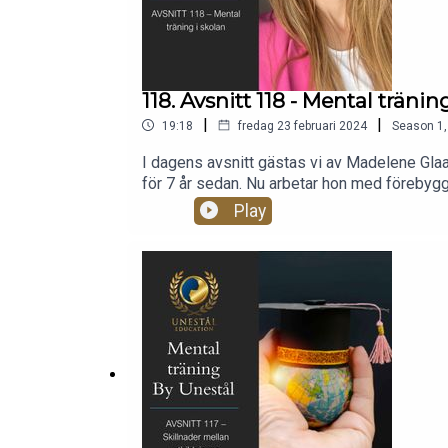
118. Avsnitt 118 - Mental tränin
|
|
19:18
fredag 23 februari 2024
Season
1
I dagens avsnitt gästas vi av Madelene Gla
för 7 år sedan. Nu arbetar hon med förebyggan
Madelene brinner för den psykisk hälsan i sk
Play
poddteman – hör av dig till info@unestal.se