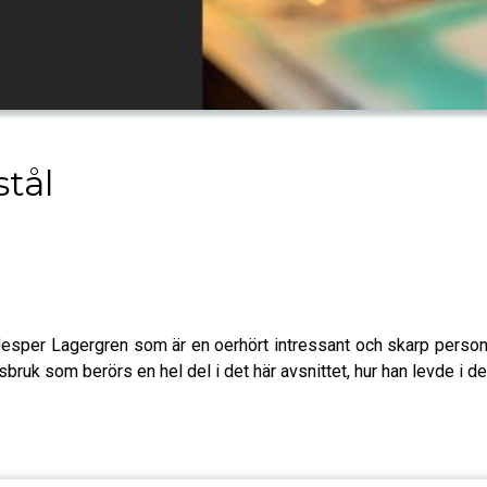
tål
sper Lagergren som är en oerhört intressant och skarp person! 
ruk som berörs en hel del i det här avsnittet, hur han levde i det 