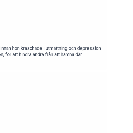
 innan hon kraschade i utmattning och depression
, för att hindra andra från att hamna där.
an.Har du frågor eller vill ge oss uppslag på