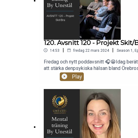
120. Avsnitt 120 - Projekt Skit/
|
|
14:53
fredag 22 mars 2024
Season
1
,
Ep
Fredag och nytt poddavsnitt 🎧😁Idag berätt
att stärka denpsykiska hälsan bland Örebros
och ner för alla. Livet är skit och livetär br
Play
sittsjälvledarskap och sin riktning i live
hälsan och självledarskap.Projektet arbeta
på poddteman – hör av dig tillinfo@unestal.