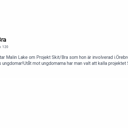
Bra
.
120
ar Malin Lake om Projekt Skit/Bra som hon är involverad i.Örebro
 ungdomar!Utåt mot ungdomarna har man valt att kalla projektet S
a. Men det viktigaste i detta är hur man ser på sig själv ochhanter
t 🥰Tillsammans med samarbetande klubbar och deltagande ungdoma
r främjande och förebyggande för målgruppen 18-15 år iÖrebro Ko
se