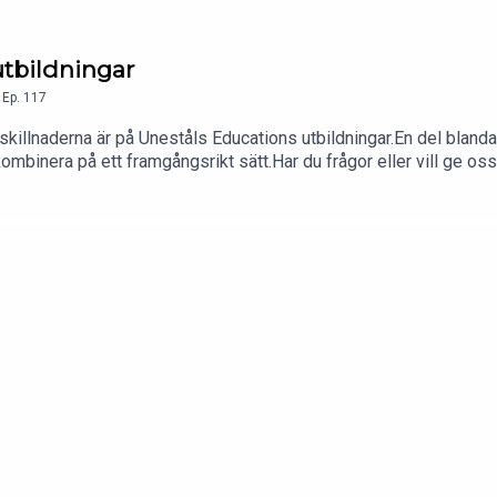
 utbildningar
,
Ep.
117
illnaderna är på Uneståls Educations utbildningar.En del blandar i
ombinera på ett framgångsrikt sätt.Har du frågor eller vill ge o