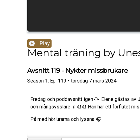
Play
Mental träning by Unes
Avsnitt 119 - Nykter missbrukare
Season
1
,
Ep.
119
•
torsdag 7 mars 2024
Fredag och poddavsnitt igen 🥳 Elene gästas av Je
och mångsysslare 👨‍🎨🎨 Han har ett förflutet missb
På med hörlurarna och lyssna 🎧