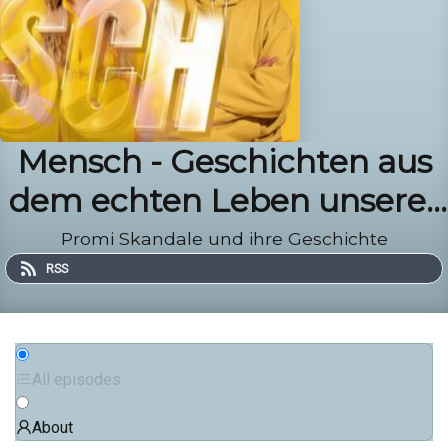
Mensch - Geschichten aus
dem echten Leben unserer
Lieblingspromis
Promi Skandale und ihre Geschichte
RSS
All episodes
About