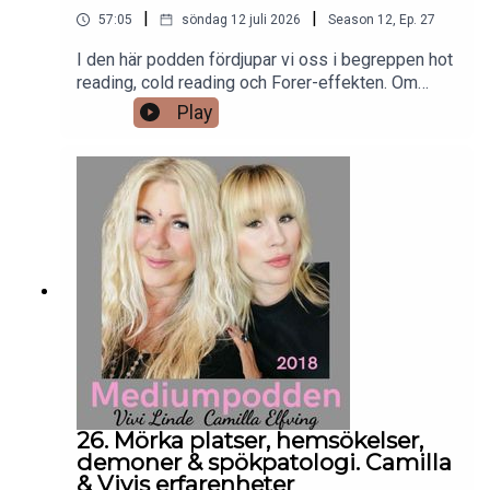
|
|
57:05
söndag 12 juli 2026
Season
12
,
Ep.
27
I den här podden fördjupar vi oss i begreppen hot
reading, cold reading och Forer-effekten. Om
värderingar, etik och organiserad skepticism.
Play
Tankar om det tilltagande intresset för
nyandlighet och publika seanser. Om
målgruppsskiften och influerarvärldens intresse
för spiritism. Råsmark delar skeptiska perspektiv.
Camilla talar utifrån spiritualism och att det inte
behöver finnas motsättningar mellan andlig
livsåskådning och ett vetenskapligt
förhållningssätt. Detta och mer!Per Johan
Råsmark är illusionist/mentalist, doktor i
fysikalisk kemi och styrelseledamot i den
skeptiska föreningen Vetenskap och Folkbildning,
VoF. Han har nyligen medverkat som kritiker i
Expressens granskande reportage om den
nyandliga branschen.
26. Mörka platser, hemsökelser,
demoner & spökpatologi. Camilla
& Vivis erfarenheter