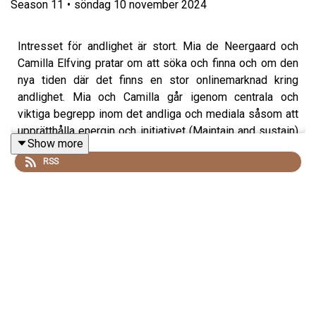
Season
11
•
söndag 10 november 2024
Intresset för andlighet är stort. Mia de Neergaard och
Camilla Elfving pratar om att söka och finna och om den
nya tiden där det finns en stor onlinemarknad kring
andlighet. Mia och Camilla går igenom centrala och
viktiga begrepp inom det andliga och mediala såsom att
upprätthålla energin och initiativet (Maintain and sustain)
Show more
samt hängivenhet (Devotion).
RSS
Mia de Neergaard är livscoach, mentor, terapeut och
utbildare inom personlig och själslig utveckling. Sedan
15 år tillbaka samarbetar hon med Camilla Elfving, främst
kring e-kurser som finns på humanpotentialacademy.se