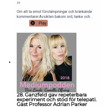
29
Om att ta emot förolämpningar och kränkande
kommentarer.Avsikten bakom ord, tanke och
handling.Energiattacker och härskarteknik. Vivi
Play
och Camilla kritiserade av bloggare. Om att ha
barn och att välja bort barn.Plastikkirurgi, longevity
och biohacking.Generation Alfa apropå andlighet
och personlig utveckling.Beautybranschens
intresse för spåkonst och mediumskap.
28. Ganzfeld gav repeterbara
experiment och stöd för telepati.
Gäst Professor Adrian Parker