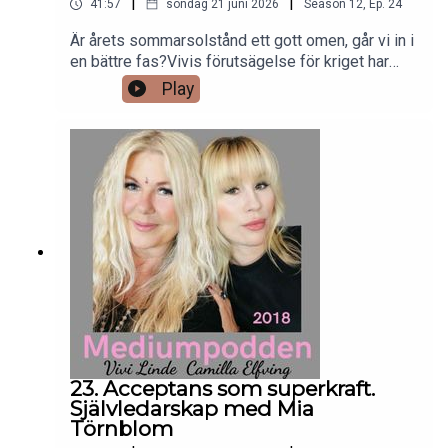
|
|
41:57
söndag 21 juni 2026
Season
12
,
Ep.
24
Är årets sommarsolstånd ett gott omen, går vi in i
en bättre fas?Vivis förutsägelse för kriget har
slagit in så vi pratar om det, och om hur spådomar
Play
och förutsägelser fungerar när man spår om
framtiden.Vi pratar om hur man tolkar, och om
Finans-Astro som är superstort i USA.Ansvar och
vad kan gå fel?Vi pratar även om kontakten med
andevärlden.God lyssning önskar Vivi och Camilla
23. Acceptans som superkraft.
Självledarskap med Mia
Törnblom