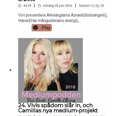
Missa inte!
|
|
44:39
söndag 28 juni 2026
Season
12
,
Ep.
25
Vivi presentera Ärkeänglarna Azrael(dödsängeln),
Haniel(Har mångudinnans energi),
Jeremiel(hjälper dig finna din väg),
Play
Metatron(kungen av änglar) och Ratziel(trollkarlen
i änglavärlden). Hon berättar hur ni kan
sammarbeta med dom, hur ni kallar på dem, och
vilka uppgifter och lärdomar de kan bistå med.
24. Vivis spådom slår in, och
Camillas nya medium-projekt