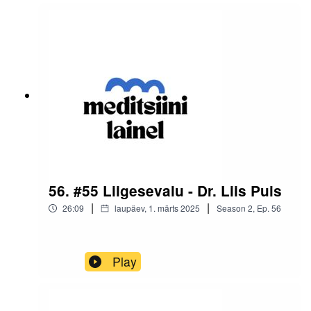
56. #55 Liigesevalu - Dr. Liis Puis
|
|
26:09
laupäev, 1. märts 2025
Season
2
,
Ep.
56
Play