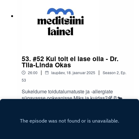
53. #52 Kui toit ei lase olla - Dr.
Tiia-Linda Okas
|
|
26:00
laupäev, 18. jaanuar 2025
Season
2
,
Ep.
53
Sukeldume toidutalumatuste ja -allergiate
sügavasse ookeanisse.Miks ja kuidas?🌾🥛🐄🥜
Stuudios allergoloog-immunoloog, dr. Tiia-Linda
Play
Okas