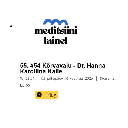
55. #54 Kõrvavalu - Dr. Hanna
Karoliina Kalle
|
|
28:54
pühapäev, 16. veebruar 2025
Season
2
,
Ep.
55
Play