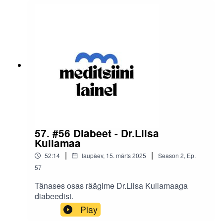
57. #56 Diabeet - Dr.Liisa
Kullamaa
|
|
52:14
laupäev, 15. märts 2025
Season
2
,
Ep.
57
Tänases osas räägime Dr.Liisa Kullamaaga
diabeedist.
Play