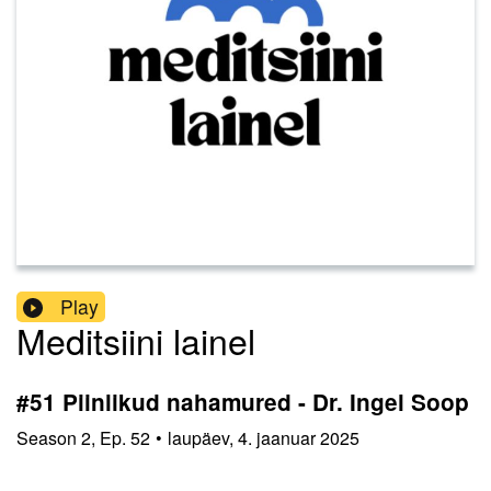
Play
Meditsiini lainel
#51 Piinlikud nahamured - Dr. Ingel Soop
Season
2
,
Ep.
52
•
laupäev, 4. jaanuar 2025