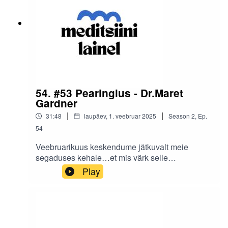
54. #53 Pearinglus - Dr.Maret
Gardner
|
|
31:48
laupäev, 1. veebruar 2025
Season
2
,
Ep.
54
Veebruarikuus keskendume jätkuvalt meie
segaduses kehale…et mis värk selle
pearinglusega siis on? 🧐Kuula meie vestlust
Play
dr.Maret Gardneriga 🎧🎙️Selle osa aitab Sulle
kõrva sisse tuua linna mõnusaim vabakontor
Workland🌊🌊🌊