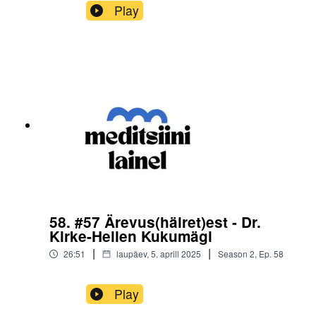
Verekeskuse tööst. Hüppa lainele!
Play
58. #57 Ärevus(häiret)est - Dr.
Kirke-Hellen Kukumägi
|
|
26:51
laupäev, 5. aprill 2025
Season
2
,
Ep.
58
Play