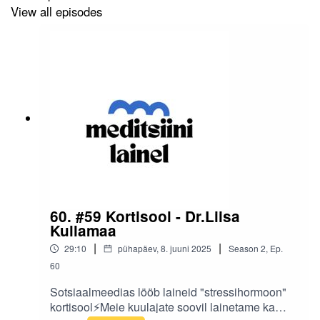
View all episodes
60. #59 Kortisool - Dr.Liisa
Kullamaa
|
|
29:10
pühapäev, 8. juuni 2025
Season
2
,
Ep.
60
Sotsiaalmeedias lööb laineid "stressihormoon"
kortisool⚡Meie kuulajate soovil lainetame ka