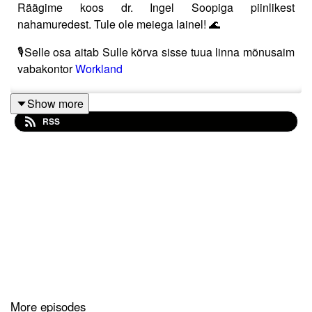
Räägime koos dr. Ingel Soopiga piinlikest
nahamuredest. Tule ole meiega lainel! 🌊
🎙️Selle osa aitab Sulle kõrva sisse tuua linna mõnusaim
vabakontor
Workland
Show more
RSS
More episodes