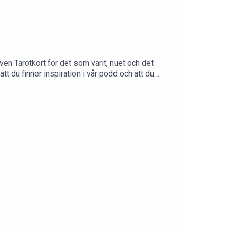
en Tarotkort för det som varit, nuet och det
 du finner inspiration i vår podd och att du
r gör veckans Activation. Ditt support betyder
edlemskap: https://hellomedicinewoman.se/✦
nstagram.com/annikapanotzki/✦ Åsas Instagram:
.facebook.com/groups/medicinewomanpodcast