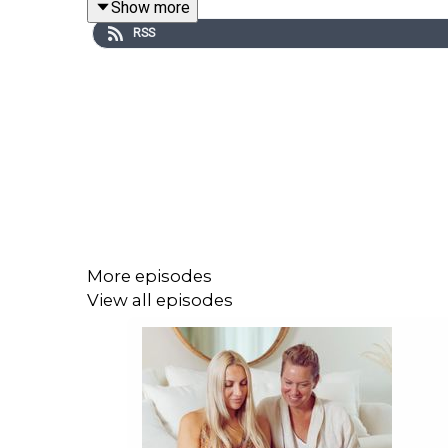
Show more
RSS
Tagga oss gärna på insta i stories när du lyssnar e
VI GÖR DENNA INRE RESA TILLSAMMANS!
Kram,
Annika & Åsa
More episodes
View all episodes
Följ oss här:
✦ Hemsida & medlemskap:
https://hellomedicin
✦ Följ oss på Instagram:
https://www.instagram.