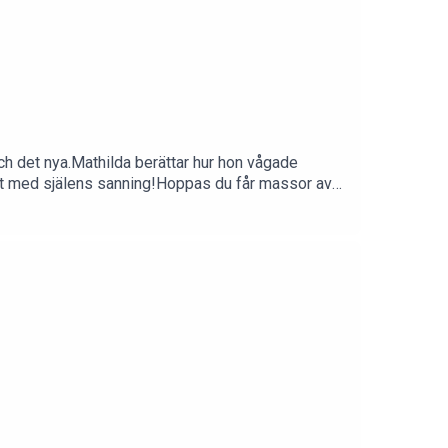
ch det nya.Mathilda berättar hur hon vågade
ighet med själens sanning!Hoppas du får massor av
da Ritzén på:Instagram:
sts.apple.com/se/podcast/live-your-truth-med-
edicinewoman.se/✦ Annikas
/www.facebook.com/groups/medicinewomanpodcast