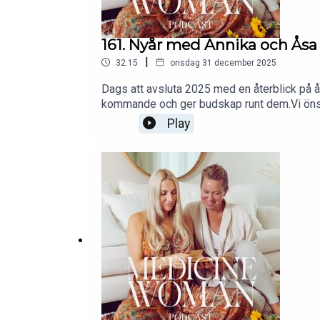
161. Nyår med Annika och Åsa
|
32:15
onsdag 31 december 2025
Dags att avsluta 2025 med en återblick på år
kommande och ger budskap runt dem.Vi önskar
supportar oss genom att sprida podden till d
Play
mycket för oss!VI GÖR DENNA INRE RESA 
Följ oss på Instagram: https://www.insta
https://www.instagram.com/thespiritofha