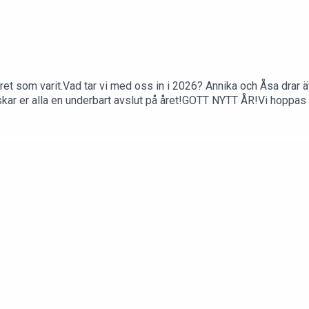
et som varit.Vad tar vi med oss in i 2026? Annika och Åsa drar äv
 er alla en underbart avslut på året!GOTT NYTT ÅR!Vi hoppas att
ina vänner.Tagga oss gärna på insta i stories när du lyssnar elle
TILLSAMMANS!❤️Kram,Annika & ÅsaFölj oss här:✦ Hemsida & m
gram.com/medicinewoman.se/✦ Annikas Instagram: https://www.i
ppiness/✦ Gå med i vårt community på Facebook: https://www