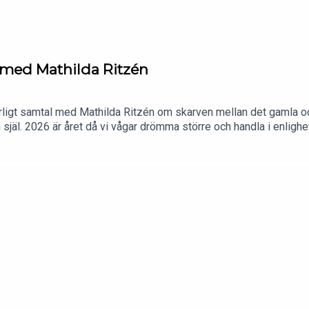
ups/medicinewomanpodcast
 med Mathilda Ritzén
härligt samtal med Mathilda Ritzén om skarven mellan det gamla o
 och själ. 2026 är året då vi vågar drömma större och handla i enl
här inre resan tillsammans.💖Kram,Annika PanotzkiDu hittar Mathil
.mathildaritzen.com/live-your-truth-livePodcast:https://podca
s här:✦ Följ oss på Instagram: https://www.instagram.com/m
nikapanotzki/✦ Gå med i vårt community på Facebook: https:/