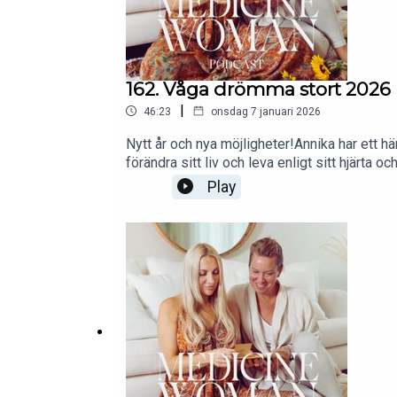
Facebook: https://www.facebook.com/gro
162. Våga drömma stort 2026
|
46:23
onsdag 7 januari 2026
Nytt år och nya möjligheter!Annika har ett 
förändra sitt liv och leva enligt sitt hjärta
inspiration och härliga insikter!Vi gör den 
Play
@mathildaritzenKommande event:https://www
mathilda-ritz%C3%A9n/id1808472452Följ os
Instagram: https://www.instagram.com/an