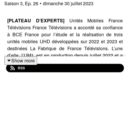
Saison
3
,
Ep.
26
•
dimanche 30 juillet 2023
[PLATEAU D'EXPERTS]
Unités Mobiles France
Télévisions France Télévisions a accordé sa confiance
à BCE France pour l’étude et la réalisation de trois
unités mobiles UHD développées sur 2022 et 2023 et
destinées La Fabrique de France Télévisions. L’une
d’elle, l’UM1, est en production depuis juillet 2022 et a
Show more
commencé par des productions de prestige telles que le
RSS
match de qualification pour la coupe du monde de
basket-ball 2023 opposant l’équipe de France à la
Hongrie, en présence de la ministre des Sports, Amélie
Oudéa-Castéra, mais également le concert du 14 juillet
au Champs de Mars à Paris ou les Championnats
d’Europe d’athlétisme à Munich du 15 au 21 août 2022.
L’UM1 est équipé de 36 postes de travail, 2 régies vidéo
indépendantes avec une capacité de 25 caméras en HD
UHD HDR, 1 mélangeur Sony XVS-9000, 1 régie audio