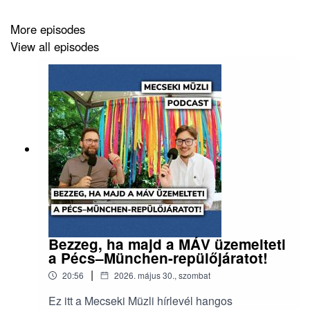
https://mecsekimuzli.com/241/
More episodes
View all episodes
Bezzeg, ha majd a MÁV üzemelteti
a Pécs–München-repülőjáratot!
|
20:56
2026. május 30., szombat
Ez itt a Mecseki Müzli hírlevél hangos