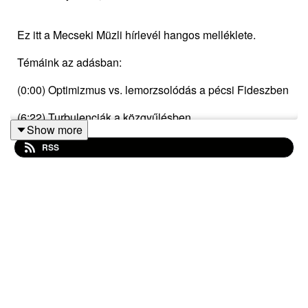
Ez itt a Mecseki Müzli hírlevél hangos melléklete.
Témáink az adásban:
(0:00) Optimizmus vs. lemorzsolódás a pécsi Fideszben
(6:22) Turbulenciák a közgyűlésben
Show more
(11:12) Sétatér fesztivál off.
RSS
(13:44) Kekva is off?
(16:40) A vágányzáron nem enyhít az Uber
(19:55) Programajánló
Erről a hírlevélről beszélgettünk, ahol az adásban
említett linkek is megtalálhatóak: