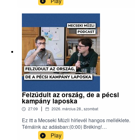
Play
sikerült elvarrni (9:40) Bánki és Hoppál fullba
tolta a kampánykreténségét(17:05) Na, de a
tiszások miért nem adnak interjút?(23:30)
Közéleti influenszerkampány a fiatalokért(29:15)
Eredményvárók Pécsen: sírás vagy vigadás?
Erről a hírlevélről beszélgettünk:
https://www.mecsekimuzli.com/235/
Felzúdult az ország, de a pécsi
kampány laposka
|
27:09
2026. március 28., szombat
Ez itt a Mecseki Müzli hírlevél hangos melléklete.
Témáink az adásban:(0:00) Bréking!
Eseménytelen kampányhét Pécsen(8:09)
Play
Gumiszabállyal a kormányzati nyomasztás