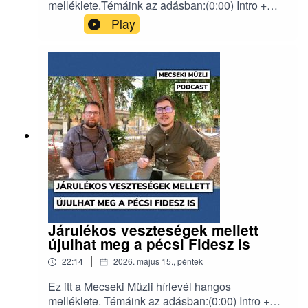
melléklete.Témáink az adásban:(0:00) Intro +
Vége a hangvilláknak(1:15) Megszűnik a Pécs–
Play
München járat :((8:00) Pécsies
államtitkárok(12:05) Olcsóbb lesz a közgyűlés?
(16:30) Beszóltak a külföldiek(19:00)
Programajánló, szolgálati közleményErről a
hírlevélről
beszélgettünk:https://mecsekimuzli.com/242/
Járulékos veszteségek mellett
újulhat meg a pécsi Fidesz is
|
22:14
2026. május 15., péntek
Ez itt a Mecseki Müzli hírlevél hangos
melléklete. Témáink az adásban:(0:00) Intro +