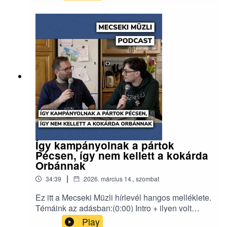
tengely (11:45) MKKP kampánybusz a
Széchenyi téren(18:40) Kiborulás a pécsi
közgyűlésben: Mellár beolvasott(25:43) Minden
voks számít, szavazzatok!Erről a hírlevélről
beszélgettünk:
https://www.mecsekimuzli.com/232/
Így kampányolnak a pártok
Pécsen, így nem kellett a kokárda
Orbánnak
|
34:39
2026. március 14., szombat
Ez itt a Mecseki Müzli hírlevél hangos melléklete.
Témáink az adásban:(0:00) Intro + ilyen volt
Tisza választási gyűlése(5:29) A DK 80
Play