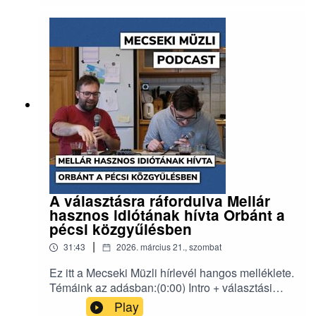
ellen(14:30) Díj a plakátjavítónak(21:40) A
Direkt36 pécsi szálaErről a hírlevélről
beszélgettünk:
https://www.mecsekimuzli.com/233/
A választásra ráfordulva Mellár
hasznos idiótának hívta Orbánt a
pécsi közgyűlésben
|
31:43
2026. március 21., szombat
Ez itt a Mecseki Müzli hírlevél hangos melléklete.
Témáink az adásban:(0:00) Intro + választási
béljóslás Pécsre(8:25) A Borsod–Baranya-
Play