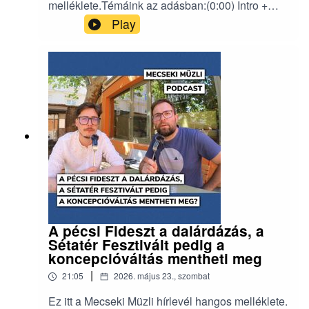
melléklete.Témáink az adásban:(0:00) Intro +
Vége a hangvilláknak(1:15) Megszűnik a Pécs–
Play
München járat :((8:00) Pécsies
államtitkárok(12:05) Olcsóbb lesz a közgyűlés?
(16:30) Beszóltak a külföldiek(19:00)
Programajánló, szolgálati közleményErről a
hírlevélről
beszélgettünk:https://mecsekimuzli.com/242/
A pécsi Fideszt a dalárdázás, a
Sétatér Fesztivált pedig a
koncepcióváltás mentheti meg
|
21:05
2026. május 23., szombat
Ez itt a Mecseki Müzli hírlevél hangos melléklete.