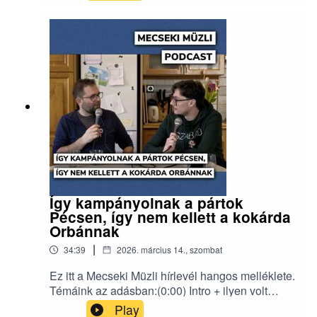
tengely (11:45) MKKP kampánybusz a
Széchenyi téren(18:40) Kiborulás a pécsi
közgyűlésben: Mellár beolvasott(25:43) Minden
voks számít, szavazzatok!Erről a hírlevélről
beszélgettünk:
https://www.mecsekimuzli.com/232/
Így kampányolnak a pártok
Pécsen, így nem kellett a kokárda
Orbánnak
|
34:39
2026. március 14., szombat
Ez itt a Mecseki Müzli hírlevél hangos melléklete.
Témáink az adásban:(0:00) Intro + ilyen volt
Tisza választási gyűlése(5:29) A DK 80
Play