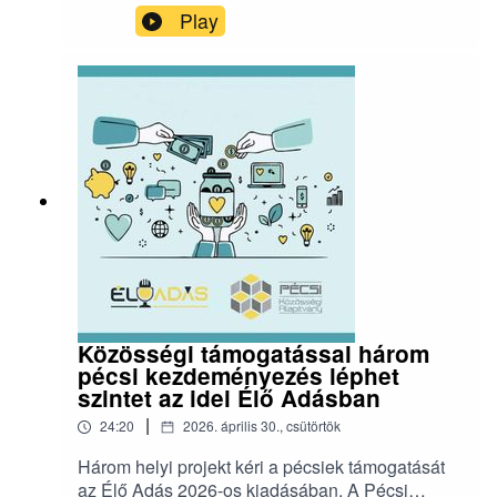
Oknyomozó mentorprogram(2:15) Elszámoltatás
Play
Tisza- és Pécs-módra(8:45) Mi lesz most a helyi
Fidesszel?(14:10) Raboknak csinál majd újságot
Hoppál Hunor és tsa?(16:35)
Kormánypropaganda helyett EU-
propaganda(19:25) Kinek add az 1%-ot?Erről a
hírlevélről beszélgettünk, ahol az adásban
említett linkek is megtalálhatóak:
https://mecsekimuzli.com/240/
Közösségi támogatással három
pécsi kezdeményezés léphet
szintet az idei Élő Adásban
|
24:20
2026. április 30., csütörtök
Három helyi projekt kéri a pécsiek támogatását
az Élő Adás 2026-os kiadásában. A Pécsi