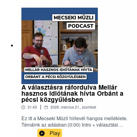
ellen(14:30) Díj a plakátjavítónak(21:40) A
Direkt36 pécsi szálaErről a hírlevélről
beszélgettünk:
https://www.mecsekimuzli.com/233/
A választásra ráfordulva Mellár
hasznos idiótának hívta Orbánt a
pécsi közgyűlésben
|
31:43
2026. március 21., szombat
Ez itt a Mecseki Müzli hírlevél hangos melléklete.
Témáink az adásban:(0:00) Intro + választási
béljóslás Pécsre(8:25) A Borsod–Baranya-
Play