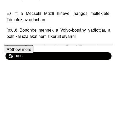
Ez itt a Mecseki Müzli hírlevél hangos melléklete.
Témáink az adásban:
(0:00) Börtönbe mennek a Volvo-botrány vádlottjai, a
politikai szálakat nem sikerült elvarrni
(9:40) Bánki és Hoppál fullba tolta a
Show more
kampánykreténségét
RSS
(17:05) Na, de a tiszások miért nem adnak interjút?
(23:30) Közéleti influenszerkampány a fiatalokért
(29:15) Eredményvárók Pécsen: sírás vagy vigadás?
Erről a hírlevélről beszélgettünk:
https://www.mecsekimuzli.com/235/