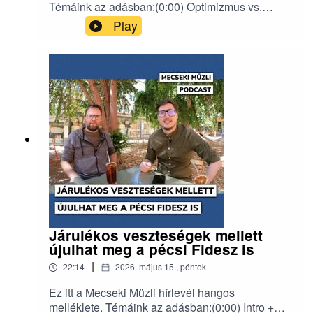
Témáink az adásban:(0:00) Optimizmus vs.
lemorzsolódás a pécsi Fideszben(6:22)
Play
Turbulenciák a közgyűlésben (11:12) Sétatér
fesztivál off.(13:44) Kekva is off?(16:40) A
vágányzáron nem enyhít az Uber(19:55)
ProgramajánlóErről a hírlevélről beszélgettünk,
ahol az adásban említett linkek is
megtalálhatóak: https://mecsekimuzli.com/241/
Járulékos veszteségek mellett
újulhat meg a pécsi Fidesz is
|
22:14
2026. május 15., péntek
Ez itt a Mecseki Müzli hírlevél hangos
melléklete. Témáink az adásban:(0:00) Intro +