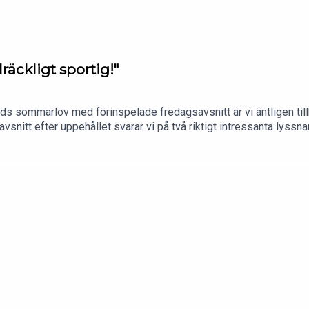
llräckligt sportig!"
nads sommarlov med förinspelade fredagsavsnitt är vi äntligen til
avsnitt efter uppehållet svarar vi på två riktigt intressanta lyssn
, och det andra om känslan av att ens partner inte riktigt delar en
 försöka ändra sin partner?REKLAM FÖR BOOKBEAT - Gå in på bo
s! Erbjudandet gäller nya kunder. Efter gratisperioden kostar Boo