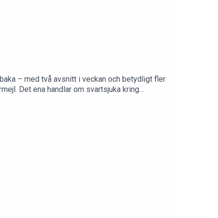
lbaka – med två avsnitt i veckan och betydligt fler
armejl. Det ena handlar om svartsjuka kring
s intresse för träning och sport. Hur mycket ska
okbeat.se och ange koden "mathildaandrea" när
kBeat från 99 kr/mån. Ingen bindningstid.