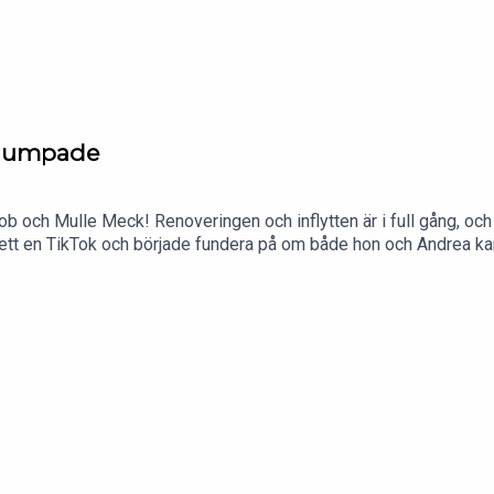
t dumpade
ob och Mulle Meck! Renoveringen och inflytten är i full gång, och 
a sett en TikTok och började fundera på om både hon och Andrea k
ntligen lärt sig av sina tidigare breakups? Varmt välkomna till
när du skapar ett konto så får du 60 dagar gratis! Erbjudandet g
.