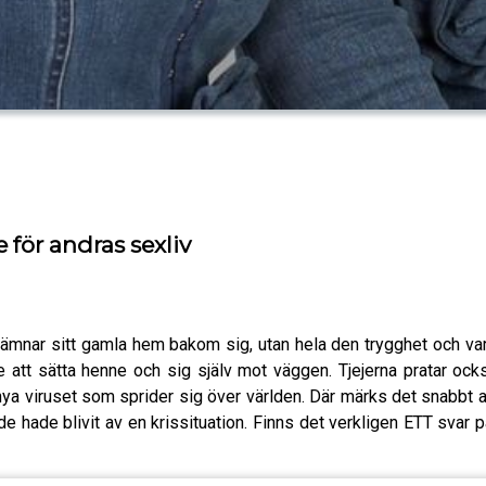
 för andras sexliv
 lämnar sitt gamla hem bakom sig, utan hela den trygghet och varda
te att sätta henne och sig själv mot väggen. Tjejerna pratar o
t nya viruset som sprider sig över världen. Där märks det snabbt a
de hade blivit av en krissituation. Finns det verkligen ETT svar på 