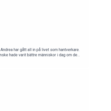
Andrea har gått all in på livet som hantverkare.
anske hade varit bättre människor i dag om de
 avsnitt 649!REKLAM FÖR BOOKBEAT - Gå in på
äller nya kunder. Efter gratisperioden kostar