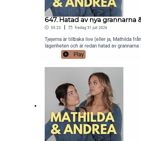
647. Hatad av nya grannarna 
|
55:23
fredag 31 juli 2026
Tjejerna är tillbaka live (eller ja, Mathilda 
lägenheten och är redan hatad av grannarna :)
hotellgästerna – inte minst de med brittisk
Play