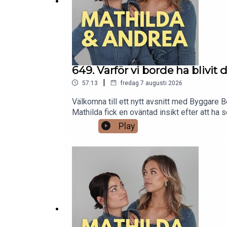
649. Varför vi borde ha blivi
|
57:13
fredag 7 augusti 2026
Välkomna till ett nytt avsnitt med Byggare B
Mathilda fick en oväntad insikt efter att h
själva hade blivit dumpade. Vad har de ege
Play
bookbeat.se och ange koden "mathildaandrea" 
BookBeat från 99 kr/mån. Ingen bindningstid