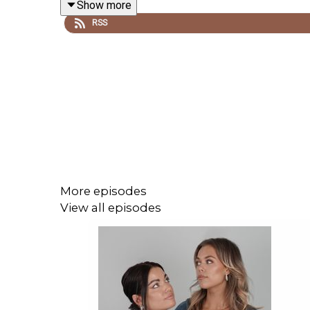
Show more
RSS
REKLAM FÖR BOOKBEAT
- Gå in på
bookbeat.se
kunder. Efter gratisperioden kostar BookBeat från 
More episodes
View all episodes