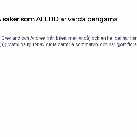
& saker som ALLTID är värda pengarna
från Grekland och Andrea från bilen, men ändå) och en hel del har hän
))) Mathilda njuter av sista barnfria sommaren, och har gjort fler
 härkomst.