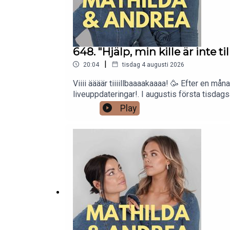
648. "Hjälp, min kille är inte ti
|
20:04
tisdag 4 augusti 2026
Viiii äääär tiiiillbaaaakaaaa! 🥳 Efter en må
liveuppdateringar!. I augustis första tisdags
pojkvännens relation till en kvinnlig kollega
Play
man egentligen ha gemensamt, och får man
du skapar ett konto så får du 60 dagar grati