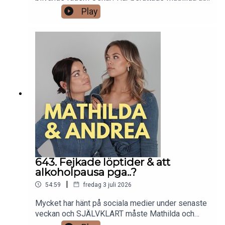
hon var gravid, och vad var hans reaktion? Vad tar
Play
de båda med sig från sin egen barndom, som de
vill överföra i sin egen barnuppfostran? Och ÄR
det så fel att ta hål i öronen på en tvååring?
643. Fejkade löptider & att
alkoholpausa pga..?
|
54:59
fredag 3 juli 2026
Mycket har hänt på sociala medier under senaste
veckan och SJÄLVKLART måste Mathilda och
Andrea säga sitt. Vad tycker dom om att Ben