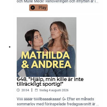
och Mulle Meck! Renoveringen och inflytten är i
full gång, och Andrea har gått all in på livet som
Play
hantverkare. Mathilda fick en oväntad insikt efter
att ha sett en TikTok och började fundera på om
både hon och Andrea kanske hade varit bättre
människor i dag om de själva hade blivit
dumpade. Vad har de egentligen lärt sig av sina
tidigare breakups? Varmt välkomna till avsnitt
649!REKLAM FÖR BOOKBEAT - Gå in på
bookbeat.se och ange koden "mathildaandrea" när
du skapar ett konto så får du 60 dagar gratis!
Erbjudandet gäller nya kunder. Efter
gratisperioden kostar BookBeat från 99 kr/mån.
Ingen bindningstid.
648. "Hjälp, min kille är inte
tillräckligt sportig!"
|
20:04
tisdag 4 augusti 2026
Viiii äääär tiiiillbaaaakaaaa! 🥳 Efter en månads
sommarlov med förinspelade fredagsavsnitt är vi