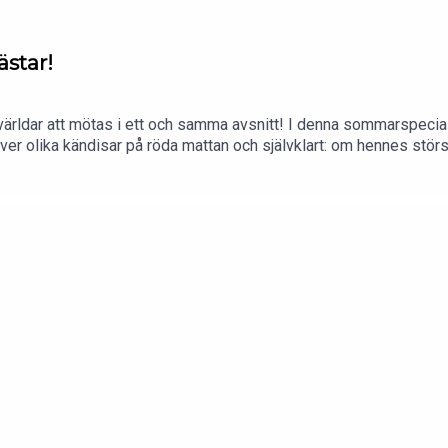
ästar!
ärldar att mötas i ett och samma avsnitt! I denna sommarspecial 
ver olika kändisar på röda mattan och självklart: om hennes stör
 veckan från och med tisdagen 4 augusti)