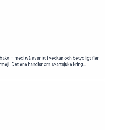
lbaka – med två avsnitt i veckan och betydligt fler
armejl. Det ena handlar om svartsjuka kring
s intresse för träning och sport. Hur mycket ska
okbeat.se och ange koden "mathildaandrea" när
kBeat från 99 kr/mån. Ingen bindningstid.