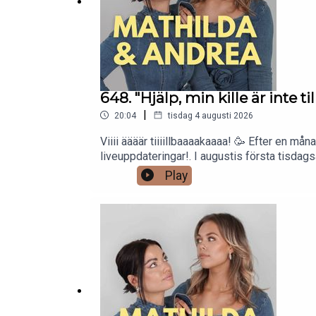
648. "Hjälp, min kille är inte ti
|
20:04
tisdag 4 augusti 2026
Viiii äääär tiiiillbaaaakaaaa! 🥳 Efter en må
liveuppdateringar!. I augustis första tisdags
pojkvännens relation till en kvinnlig kollega
Play
man egentligen ha gemensamt, och får man
du skapar ett konto så får du 60 dagar grati