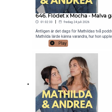
646. Flödet x Mocha - Malva g
|
01:02:33
fredag 24 juli 2026
Äntligen är det dags för Mathildas två poddv
Mathilda lärde känna varandra, hur hon upple
avsnitt 646!(Vi är tillbaka med två avsnitt i
Play