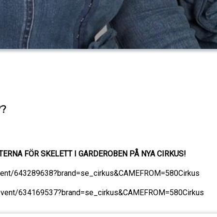
??
TTERNA FÖR SKELETT I GARDEROBEN PÅ NYA CIRKUS!
e/event/643289638?brand=se_cirkus&CAMEFROM=580Cirkus
se/event/634169537?brand=se_cirkus&CAMEFROM=580Cirkus