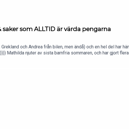
& saker som ALLTID är värda pengarna
från Grekland och Andrea från bilen, men ändå) och en hel del har hän
))) Mathilda njuter av sista barnfria sommaren, och har gjort fler
 härkomst.