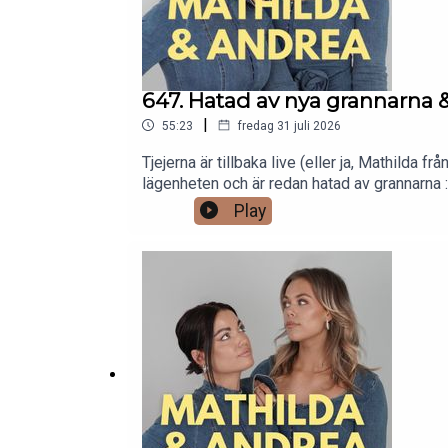
647. Hatad av nya grannarna 
|
55:23
fredag 31 juli 2026
Tjejerna är tillbaka live (eller ja, Mathilda 
lägenheten och är redan hatad av grannarna :)
hotellgästerna – inte minst de med brittisk
Play