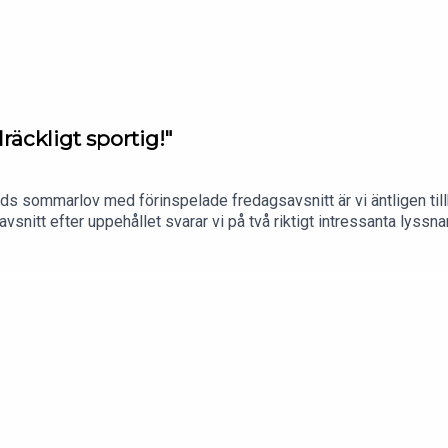
llräckligt sportig!"
nads sommarlov med förinspelade fredagsavsnitt är vi äntligen til
avsnitt efter uppehållet svarar vi på två riktigt intressanta lyssn
, och det andra om känslan av att ens partner inte riktigt delar en
 försöka ändra sin partner?REKLAM FÖR BOOKBEAT - Gå in på bo
s! Erbjudandet gäller nya kunder. Efter gratisperioden kostar Boo