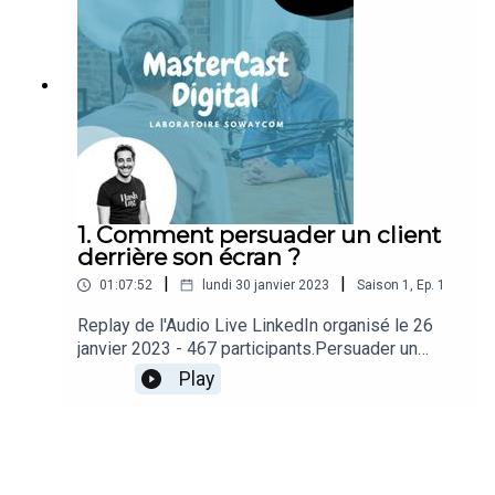
1. Comment persuader un client
derrière son écran ?
|
|
01:07:52
lundi 30 janvier 2023
Saison
1
,
Ep.
1
Replay de l'Audio Live LinkedIn organisé le 26
janvier 2023 - 467 participants.Persuader un
client qui se trouve derrière son écran et qui a
Play
10.000 sources de distraction autour de lui est
un véritable challenge. Voyons comment relever
ce défi grâce à 3 stratégies de persuasion.