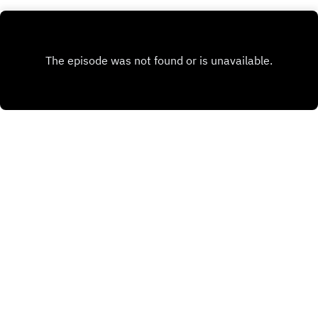
X.COM
FACEBOOK
Copyright
Sylvain GILLET
Hébergé avec ❤️ par
Acast