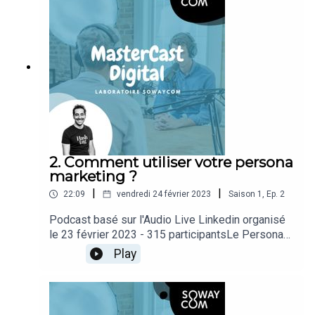
2. Comment utiliser votre persona
marketing ?
|
|
22:09
vendredi 24 février 2023
Saison
1
,
Ep.
2
Podcast basé sur l'Audio Live Linkedin organisé
le 23 février 2023 - 315 participantsLe Persona
Marketing une étape indispensable pour votre
Play
entreprise ! Le créer est une chose mais
comment l'utiliser dans votre stratégie marketing
en ligne mais également dans votre prospection
et votre commercialisation.