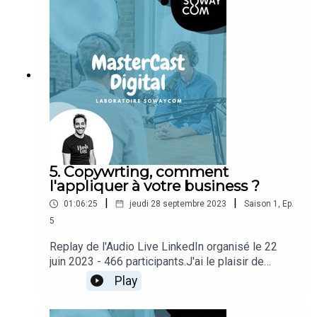
5. Copywrting, comment
l'appliquer à votre business ?
|
|
01:06:25
jeudi 28 septembre 2023
Saison
1
,
Ep.
5
Replay de l'Audio Live LinkedIn organisé le 22
juin 2023 - 466 participants.J'ai le plaisir de
recevoir Délphine Soukpor pour parler de
Play
copywriting.