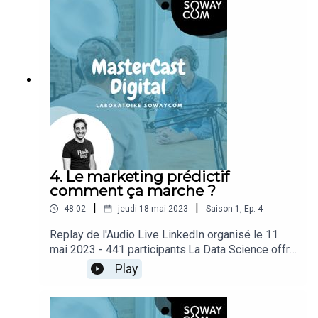
4. Le marketing prédictif
comment ça marche ?
|
|
48:02
jeudi 18 mai 2023
Saison
1
,
Ep.
4
Replay de l'Audio Live LinkedIn organisé le 11
mai 2023 - 441 participants.La Data Science offre
de nombreuses opportunités pour anticiper et
Play
optimiser vos actions marketing. Voyons
ensemble comment fonctionne le marketing
prédictif et quels en sont les principes ?