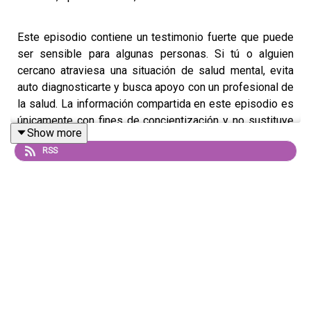
Este episodio contiene un testimonio fuerte que puede
ser sensible para algunas personas. Si tú o alguien
cercano atraviesa una situación de salud mental, evita
auto diagnosticarte y busca apoyo con un profesional de
la salud. La información compartida en este episodio es
únicamente con fines de concientización y no sustituye
Show more
ni constituye una guía para un diagnóstico clínico.
RSS
Platiqué con Alicia, quien creció entre la esquizofrenia
de su papá y la bipolaridad de su mamá, y que después
enfrentó el Alzheimer de su abuela, su único refugio.
Hablamos sobre una infancia marcada por delirios, crisis
y psicosis compartida, y el momento en el que tuvo que
poner límites para sobrevivir y entender que no podía
salvar a sus papás, solo comprenderlos desde la
información y el amor. También abordamos el estigma en