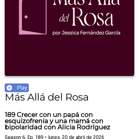
Play
Más Allá del Rosa
189 Crecer con un papá con
esquizofrenia y una mamá con
bipolaridad con Alicia Rodríguez
Season
6
,
Ep.
189
•
lunes, 20 de abril de 2026