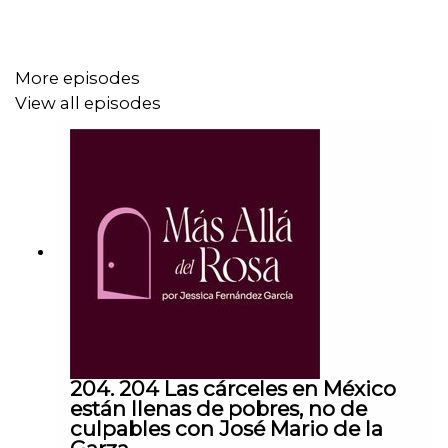
la salud mental y la falta de apoyo en el sistema. Un
episodio crudo y profundamente humano sobre límites,
aceptación y encontrar paz en medio del caos.
More episodes
View all episodes
Sigue a Alicia en:
@luli_oficial11
@lulioficial_11
Y para apoyar su proyecto
https://gofound.me/0a429f227
204. 204 Las cárceles en México
están llenas de pobres, no de
Y sigue mi trabajo en @masalladelrosapodcast y
culpables con José Mario de la
@jessicafdzg